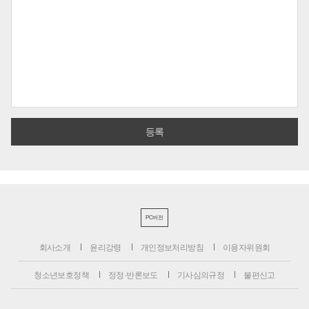
PC버전
회사소개
윤리강령
개인정보처리방침
이용자위원회
청소년보호정책
정정·반론보도
기사심의규정
불편신고