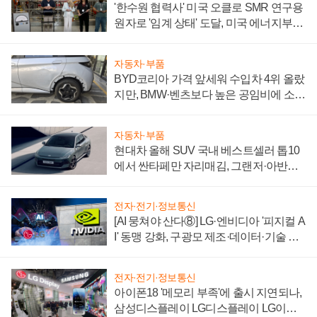
'한수원 협력사' 미국 오클로 SMR 연구용
원자로 '임계 상태' 도달, 미국 에너지부
"중요한 이정표"
자동차·부품
BYD코리아 가격 앞세워 수입차 4위 올랐
지만, BMW·벤츠보다 높은 공임비에 소비
자 불만 폭발
자동차·부품
현대차 올해 SUV 국내 베스트셀러 톱10
에서 싼타페만 자리매김, 그랜저·아반떼
'세단 쌍끌이'로 내수 방어
전자·전기·정보통신
[AI 뭉쳐야 산다⑧] LG·엔비디아 '피지컬 A
I' 동맹 강화, 구광모 제조·데이터·기술 결
집해 종합 로보틱스 기업으로
전자·전기·정보통신
아이폰18 '메모리 부족'에 출시 지연되나,
삼성디스플레이 LG디스플레이 LG이노