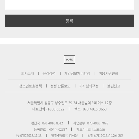
PC버전
회사소개
윤리강령
개인정보처리방침
이용자위원회
청소년보호정책
정정·반론보도
기사심의규정
불편신고
서울특별시 성동구 성수일로 39-34 서울숲더스페이스 12층
대표전화 : 1800-6522
팩스 : 070-4015-8658
편집국 : 070-4010-8512
사업본부 : 070-4010-7078
등록번호 : 서울 아 02897
제호 : 비즈니스포스트
등록일: 2013.11.13
발행·편집인 : 강석운
발행일자: 2013년 12월 2일