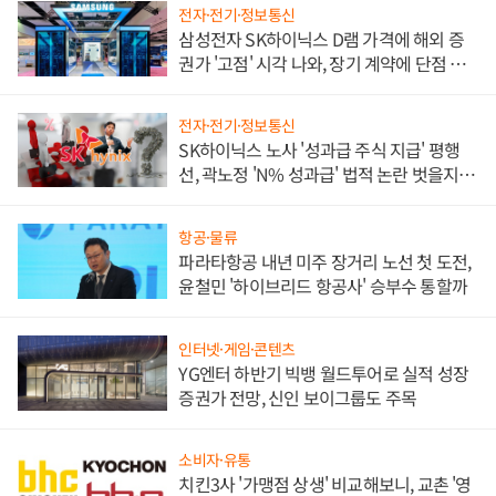
전자·전기·정보통신
삼성전자 SK하이닉스 D램 가격에 해외 증
권가 '고점' 시각 나와, 장기 계약에 단점 부
각
전자·전기·정보통신
SK하이닉스 노사 '성과급 주식 지급' 평행
선, 곽노정 'N% 성과급' 법적 논란 벗을지 주
목
항공·물류
파라타항공 내년 미주 장거리 노선 첫 도전,
윤철민 '하이브리드 항공사' 승부수 통할까
인터넷·게임·콘텐츠
YG엔터 하반기 빅뱅 월드투어로 실적 성장
증권가 전망, 신인 보이그룹도 주목
소비자·유통
치킨3사 '가맹점 상생' 비교해보니, 교촌 '영