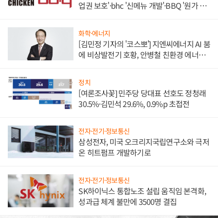
업권 보호'·bhc '신메뉴 개발'·BBQ '원가 부
담'
화학·에너지
[김민정 기자의 '코스뽀'] 지엔씨에너지 AI 붐
에 비상발전기 호황, 안병철 친환경 에너지
발전전문기업 향한다
정치
[여론조사꽃] 민주당 당대표 선호도 정청래
30.5%·김민석 29.6%, 0.9%p 초접전
전자·전기·정보통신
삼성전자, 미국 오크리지국립연구소와 극저
온 히트펌프 개발하기로
전자·전기·정보통신
SK하이닉스 통합노조 설립 움직임 본격화,
성과급 체계 불만에 3500명 결집