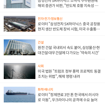
삼성전자 SK하이닉스 소극적 주주환원에
해외 증권가 비판, "반도체 호황 지속성 의
문"
전자·전기·정보통신
로이터 "삼성전자 SK하이닉스 중국 공장용
현지 생산 반도체 장비 시험, 미국 수출통제
대비"
건설
원전 건설 국내외서 속도 붙어, 삼성물산·현
대건설·대우건설에 다가오는 '약속의 시간'
사회
미국 법원 "트럼프 정부 풍력 프로젝트 동결
조치는 위법", 해제 명령 내려
화학·에너지
로이터 "정제연료 3만 톤 한국에서 러시아
로 이동", 우크라이나의 공격에 수요 늘어