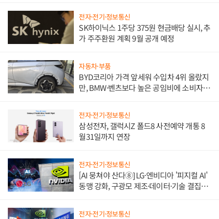
전자·전기·정보통신
SK하이닉스 1주당 375원 현금배당 실시, 추
가 주주환원 계획 9월 공개 예정
자동차·부품
BYD코리아 가격 앞세워 수입차 4위 올랐지
만, BMW·벤츠보다 높은 공임비에 소비자
불만 폭발
전자·전기·정보통신
삼성전자, 갤럭시Z 폴드8 사전예약 개통 8
월31일까지 연장
전자·전기·정보통신
[AI 뭉쳐야 산다⑧] LG·엔비디아 '피지컬 AI'
동맹 강화, 구광모 제조·데이터·기술 결집
해 종합 로보틱스 기업으로
전자·전기·정보통신