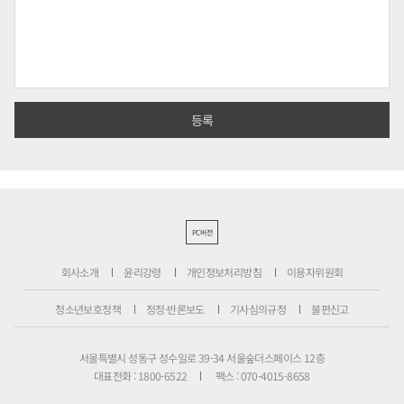
PC버전
회사소개
윤리강령
개인정보처리방침
이용자위원회
청소년보호정책
정정·반론보도
기사심의규정
불편신고
서울특별시 성동구 성수일로 39-34 서울숲더스페이스 12층
대표전화 : 1800-6522
팩스 : 070-4015-8658