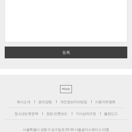
PC버전
회사소개
윤리강령
개인정보처리방침
이용자위원회
청소년보호정책
정정·반론보도
기사심의규정
불편신고
서울특별시 성동구 성수일로 39-34 서울숲더스페이스 12층