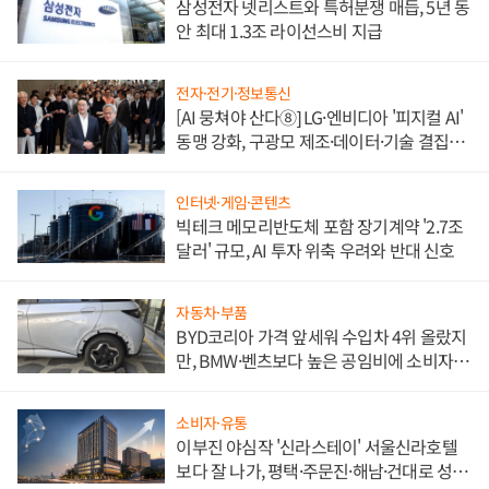
삼성전자 넷리스트와 특허분쟁 매듭, 5년 동
안 최대 1.3조 라이선스비 지급
전자·전기·정보통신
[AI 뭉쳐야 산다⑧] LG·엔비디아 '피지컬 AI'
동맹 강화, 구광모 제조·데이터·기술 결집
해 종합 로보틱스 기업으로
인터넷·게임·콘텐츠
빅테크 메모리반도체 포함 장기계약 '2.7조
달러' 규모, AI 투자 위축 우려와 반대 신호
자동차·부품
BYD코리아 가격 앞세워 수입차 4위 올랐지
만, BMW·벤츠보다 높은 공임비에 소비자
불만 폭발
소비자·유통
이부진 야심작 '신라스테이' 서울신라호텔
보다 잘 나가, 평택·주문진·해남·건대로 성