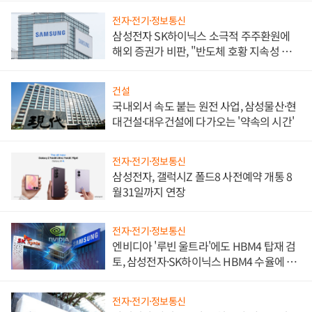
전자·전기·정보통신
삼성전자 SK하이닉스 소극적 주주환원에
해외 증권가 비판, "반도체 호황 지속성 의
문"
건설
국내외서 속도 붙는 원전 사업, 삼성물산·현
대건설·대우건설에 다가오는 '약속의 시간'
전자·전기·정보통신
삼성전자, 갤럭시Z 폴드8 사전예약 개통 8
월31일까지 연장
전자·전기·정보통신
엔비디아 '루빈 울트라'에도 HBM4 탑재 검
토, 삼성전자·SK하이닉스 HBM4 수율에 주
도권 갈린다
전자·전기·정보통신