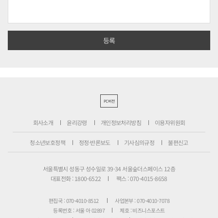
PC버전
회사소개
윤리강령
개인정보처리방침
이용자위원회
청소년보호정책
정정·반론보도
기사심의규정
불편신고
서울특별시 성동구 성수일로 39-34 서울숲더스페이스 12층
대표전화 : 1800-6522
팩스 : 070-4015-8658
편집국 : 070-4010-8512
사업본부 : 070-4010-7078
등록번호 : 서울 아 02897
제호 : 비즈니스포스트