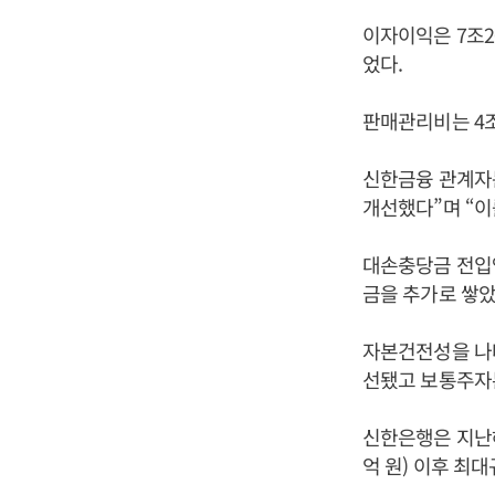
이자이익은 7조20
었다.
판매관리비는 4조5
신한금융 관계자
개선했다”며 “이
대손충당금 전입액
금을 추가로 쌓았
자본건전성을 나타
선됐고 보통주자본
신한은행은 지난해에
억 원) 이후 최대