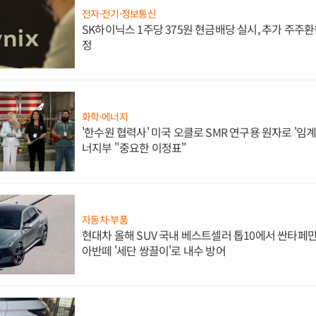
전자·전기·정보통신
SK하이닉스 1주당 375원 현금배당 실시, 추가 주주환
정
화학·에너지
'한수원 협력사' 미국 오클로 SMR 연구용 원자로 '임계 
너지부 "중요한 이정표"
자동차·부품
현대차 올해 SUV 국내 베스트셀러 톱10에서 싼타페만
아반떼 '세단 쌍끌이'로 내수 방어