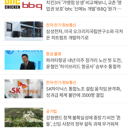
치킨3사 '가맹점 상생' 비교해보니, 교촌 '영
업권 보호'·bhc '신메뉴 개발'·BBQ '원가 부
담'
전자·전기·정보통신
삼성전자, 미국 오크리지국립연구소와 극저
온 히트펌프 개발하기로
항공·물류
파라타항공 내년 미주 장거리 노선 첫 도전,
윤철민 '하이브리드 항공사' 승부수 통할까
전자·전기·정보통신
SK하이닉스 통합노조 설립 움직임 본격화,
성과급 체계 불만에 3500명 결집
공기업
강원랜드 정책 불확실성에 중장기 비전 '흔
들', 신임 사장의 정부 설득 과제 무거워져