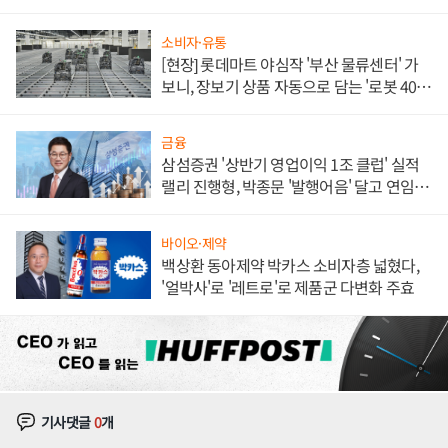
소비자·유통
[현장] 롯데마트 야심작 '부산 물류센터' 가
보니, 장보기 상품 자동으로 담는 '로봇 400
대' 장관
금융
삼섬증권 '상반기 영업이익 1조 클럽' 실적
랠리 진행형, 박종문 '발행어음' 달고 연임 향
하나
바이오·제약
백상환 동아제약 박카스 소비자층 넓혔다,
'얼박사'로 '레트로'로 제품군 다변화 주효
기사댓글
0
개