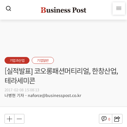
기업과산업
기업일반
[실적발표] 코오롱패션머티리얼, 한창산업,
테라세미콘
2017-02-08 15:08:13
나병현 기자 - naforce@businesspost.co.kr
0