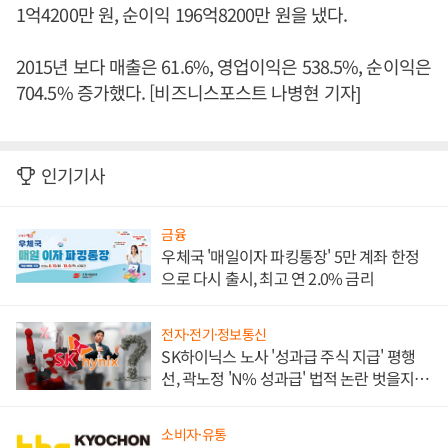
1억4200만 원, 순이익 196억8200만 원을 냈다.
2015년 보다 매출은 61.6%, 영업이익은 538.5%, 순이익은
704.5% 증가했다. [비즈니스포스트 나병현 기자]
인기기사
금융
우체국 '매일이자 파킹통장' 5만 계좌 한정
으로 다시 출시, 최고 연 2.0% 금리
전자·전기·정보통신
SK하이닉스 노사 '성과급 주식 지급' 평행
선, 곽노정 'N% 성과급' 법적 논란 벗을지 주
목
소비자·유통