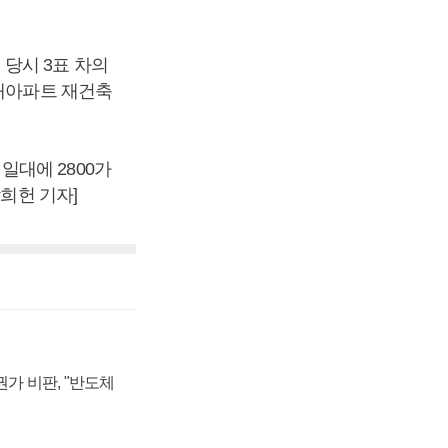
당시 3표 차의
지개아파트 재건축
일대에 2800가
희헌 기자]
가 비판, "반도체