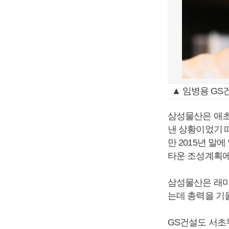
▲ 임병용 GS
삼성물산은 애초
낸 상황이었기 
만 2015년 
타운 조성계획에
삼성물산은 래미
는데 총력을 기
GS건설도 서초