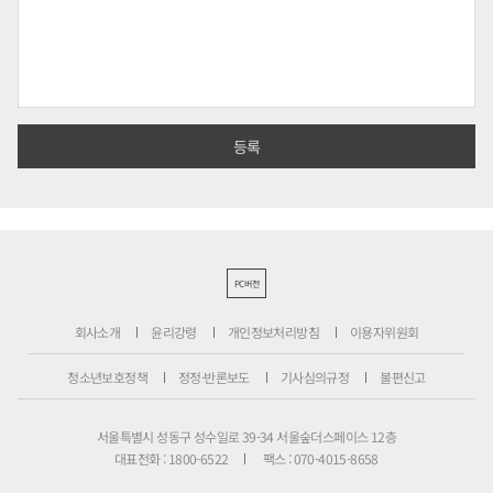
PC버전
회사소개
윤리강령
개인정보처리방침
이용자위원회
청소년보호정책
정정·반론보도
기사심의규정
불편신고
서울특별시 성동구 성수일로 39-34 서울숲더스페이스 12층
대표전화 : 1800-6522
팩스 : 070-4015-8658