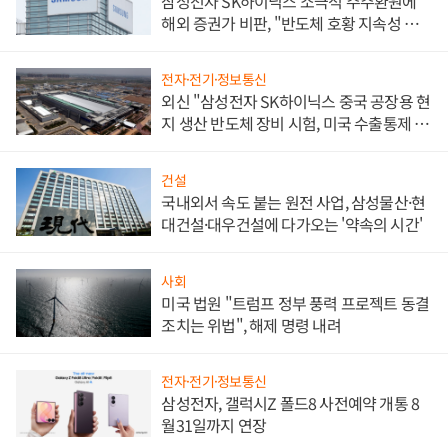
삼성전자 SK하이닉스 소극적 주주환원에
해외 증권가 비판, "반도체 호황 지속성 의
문"
전자·전기·정보통신
외신 "삼성전자 SK하이닉스 중국 공장용 현
지 생산 반도체 장비 시험, 미국 수출통제 대
비"
건설
국내외서 속도 붙는 원전 사업, 삼성물산·현
대건설·대우건설에 다가오는 '약속의 시간'
사회
미국 법원 "트럼프 정부 풍력 프로젝트 동결
조치는 위법", 해제 명령 내려
전자·전기·정보통신
삼성전자, 갤럭시Z 폴드8 사전예약 개통 8
월31일까지 연장