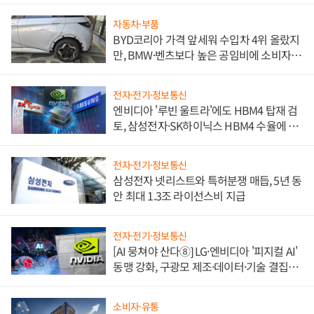
자동차·부품
BYD코리아 가격 앞세워 수입차 4위 올랐지
만, BMW·벤츠보다 높은 공임비에 소비자
불만 폭발
전자·전기·정보통신
엔비디아 '루빈 울트라'에도 HBM4 탑재 검
토, 삼성전자·SK하이닉스 HBM4 수율에 주
도권 갈린다
전자·전기·정보통신
삼성전자 넷리스트와 특허분쟁 매듭, 5년 동
안 최대 1.3조 라이선스비 지급
전자·전기·정보통신
[AI 뭉쳐야 산다⑧] LG·엔비디아 '피지컬 AI'
동맹 강화, 구광모 제조·데이터·기술 결집
해 종합 로보틱스 기업으로
소비자·유통