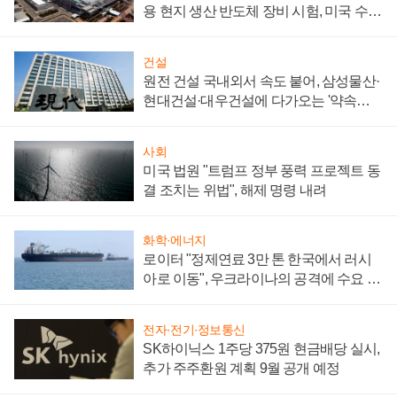
용 현지 생산 반도체 장비 시험, 미국 수출
통제 대비"
건설
원전 건설 국내외서 속도 붙어, 삼성물산·
현대건설·대우건설에 다가오는 '약속의
시간'
사회
미국 법원 "트럼프 정부 풍력 프로젝트 동
결 조치는 위법", 해제 명령 내려
화학·에너지
로이터 "정제연료 3만 톤 한국에서 러시
아로 이동", 우크라이나의 공격에 수요 늘
어
전자·전기·정보통신
SK하이닉스 1주당 375원 현금배당 실시,
추가 주주환원 계획 9월 공개 예정