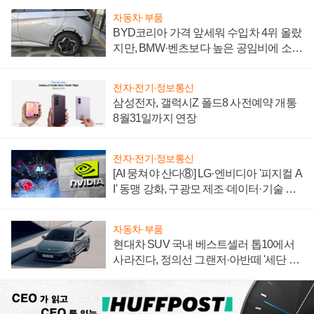
자동차·부품
BYD코리아 가격 앞세워 수입차 4위 올랐
지만, BMW·벤츠보다 높은 공임비에 소비
자 불만 폭발
전자·전기·정보통신
삼성전자, 갤럭시Z 폴드8 사전예약 개통
8월31일까지 연장
전자·전기·정보통신
[AI 뭉쳐야 산다⑧] LG·엔비디아 '피지컬 A
I' 동맹 강화, 구광모 제조·데이터·기술 결
집해 종합 로보틱스 기업으로
자동차·부품
현대차 SUV 국내 베스트셀러 톱10에서
사라진다, 정의선 그랜저·아반떼 '세단 쌍
끌이'로 내수 방어