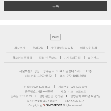
PC버전
회사소개
윤리강령
개인정보처리방침
이용자위원회
청소년보호정책
정정·반론보도
기사심의규정
불편신고
서울특별시 성동구 성수일로 39-34 서울숲더스페이스 12층
대표전화 : 1800-6522
팩스 : 070-4015-8658
편집국 : 070-4010-8512
사업본부 : 070-4010-7078
등록번호 : 서울 아 02897
제호 : 비즈니스포스트
등록일: 2013.11.13
발행·편집인 : 강석운
발행일자: 2013년 12월 2일
청소년보호책임자 : 강석운
ISSN : 2636-171X
Copyright ⓒ
B
USINESSPOST
. All rights reserved.