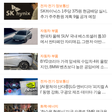
전자·전기·정보통신
SK하이닉스 1주당 375원 현금배당 실시,
추가 주주환원 계획 9월 공개 예정
자동차·부품
현대차 올해 SUV 국내 베스트셀러 톱10
에서 싼타페만 자리매김, 그랜저·아반떼
'세단 쌍끌이'로 내수 방어
자동차·부품
BYD코리아 가격 앞세워 수입차 4위 올랐
지만, BMW·벤츠보다 높은 공임비에 소비
자 불만 폭발
전자·전기·정보통신
[AI 뭉쳐야 산다⑧] LG·엔비디아 '피지컬 A
I' 동맹 강화, 구광모 제조·데이터·기술 결
집해 종합 로보틱스 기업으로
화학·에너지
'한수원 협력사' 미국 오클로 SMR 연구용