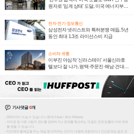
원자로 '임계 상태' 도달, 미국 에너지부
"중요한 이정표"
전자·전기·정보통신
삼성전자 넷리스트와 특허분쟁 매듭, 5년
동안 최대 1.3조 라이선스비 지급
소비자·유통
이부진 야심작 '신라스테이' 서울신라호
텔보다 잘 나가, 평택·주문진·해남·건대로
성장판 더 넓힌다
기사댓글
0
개
200자까지 쓰실 수 있습니다. (현재 0 byte / 최대 400byte)
저작권 등 다른 사람의 권리를 침해하거나 명예를 훼손하는 댓글은 관련 법률에 의해 제재
를 받을 수 있습니다.
타인에게 불쾌감을 주는 욕설 등 비하하는 단어가 내용에 포함되거나 인신공격성 글은 관