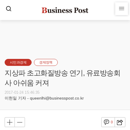
시민과경제
경제정책
지상파 초고화질방송 연기, 유료방송회
사 아쉬움 커져
2017-01-24 15:46:35
이헌일 기자 - queenlhi@businesspost.co.kr
0