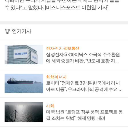
격화하면 우리가 사업을 추진하는 데에도 탄력이 붙을
수 있다”고 말했다. [비즈니스포스트 이헌일 기자]
인기기사
전자·전기·정보통신
삼성전자 SK하이닉스 소극적 주주환원
에 해외 증권가 비판, "반도체 호황 지속
성 의문"
화학·에너지
로이터 "정제연료 3만 톤 한국에서 러시
아로 이동", 우크라이나의 공격에 수요 늘
어
사회
미국 법원 "트럼프 정부 풍력 프로젝트 동
결 조치는 위법", 해제 명령 내려