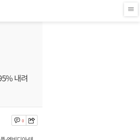
95% 내려
0
애플·엔비디아·테