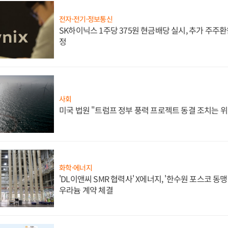
전자·전기·정보통신
SK하이닉스 1주당 375원 현금배당 실시, 추가 주주환
정
사회
미국 법원 "트럼프 정부 풍력 프로젝트 동결 조치는 위
화학·에너지
'DL이앤씨 SMR 협력사' X에너지, '한수원 포스코 
우라늄 계약 체결