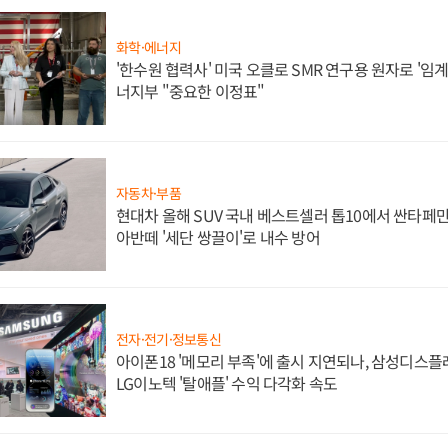
화학·에너지
'한수원 협력사' 미국 오클로 SMR 연구용 원자로 '임계 
너지부 "중요한 이정표"
자동차·부품
현대차 올해 SUV 국내 베스트셀러 톱10에서 싼타페만
아반떼 '세단 쌍끌이'로 내수 방어
전자·전기·정보통신
아이폰18 '메모리 부족'에 출시 지연되나, 삼성디스
LG이노텍 '탈애플' 수익 다각화 속도