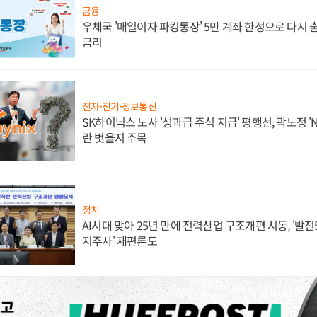
금융
우체국 '매일이자 파킹통장' 5만 계좌 한정으로 다시 출시
금리
전자·전기·정보통신
SK하이닉스 노사 '성과급 주식 지급' 평행선, 곽노정 '
란 벗을지 주목
정치
AI시대 맞아 25년 만에 전력산업 구조개편 시동, '발전5
지주사' 재편론도