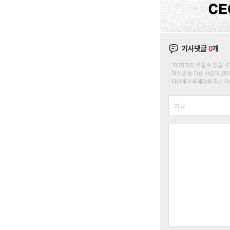
기사댓글
0
개
200자까지 쓰실 수 있습니다. (
저작권 등 다른 사람의 권리
타인에게 불쾌감을 주는 욕설