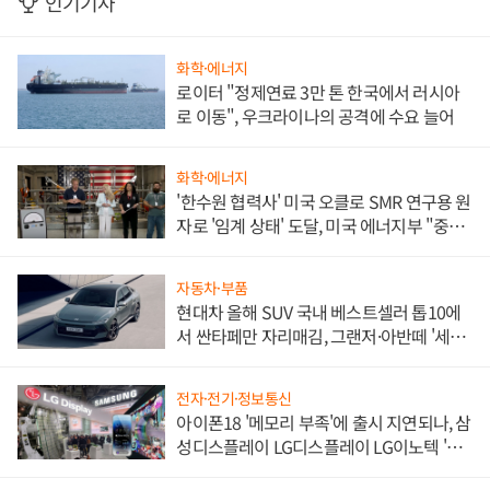
인기기사
화학·에너지
로이터 "정제연료 3만 톤 한국에서 러시아
로 이동", 우크라이나의 공격에 수요 늘어
화학·에너지
'한수원 협력사' 미국 오클로 SMR 연구용 원
자로 '임계 상태' 도달, 미국 에너지부 "중요
한 이정표"
자동차·부품
현대차 올해 SUV 국내 베스트셀러 톱10에
서 싼타페만 자리매김, 그랜저·아반떼 '세단
쌍끌이'로 내수 방어
전자·전기·정보통신
아이폰18 '메모리 부족'에 출시 지연되나, 삼
성디스플레이 LG디스플레이 LG이노텍 '탈
애플' 수익 다각화 속도