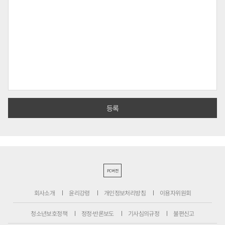
PC버전
회사소개
윤리강령
개인정보처리방침
이용자위원회
청소년보호정책
정정·반론보도
기사심의규정
불편신고