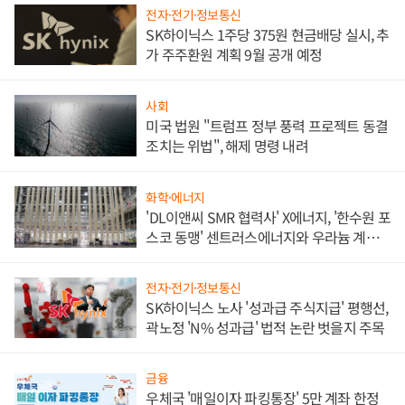
전자·전기·정보통신
SK하이닉스 1주당 375원 현금배당 실시, 추
가 주주환원 계획 9월 공개 예정
사회
미국 법원 "트럼프 정부 풍력 프로젝트 동결
조치는 위법", 해제 명령 내려
화학·에너지
'DL이앤씨 SMR 협력사' X에너지, '한수원 포
스코 동맹' 센트러스에너지와 우라늄 계약
체결
전자·전기·정보통신
SK하이닉스 노사 '성과급 주식지급' 평행선,
곽노정 'N% 성과급' 법적 논란 벗을지 주목
금융
우체국 '매일이자 파킹통장' 5만 계좌 한정