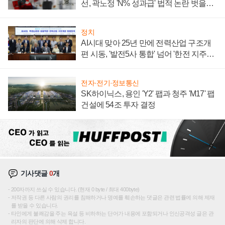
선, 곽노정 'N% 성과급' 법적 논란 벗을지
주목
정치
AI시대 맞아 25년 만에 전력산업 구조개
편 시동, '발전5사 통합' 넘어 '한전 지주사'
재편론도
전자·전기·정보통신
SK하이닉스, 용인 'Y2' 팹과 청주 'M17' 팹
건설에 54조 투자 결정
기사댓글
0
개
200자까지 쓰실 수 있습니다. (현재 0 byte / 최대 400byte)
저작권 등 다른 사람의 권리를 침해하거나 명예를 훼손하는 댓글은 관련 법률에 의해 제재
를 받을 수 있습니다.
타인에게 불쾌감을 주는 욕설 등 비하하는 단어가 내용에 포함되거나 인신공격성 글은 관
리자의 판단에 의해 삭제 합니다.