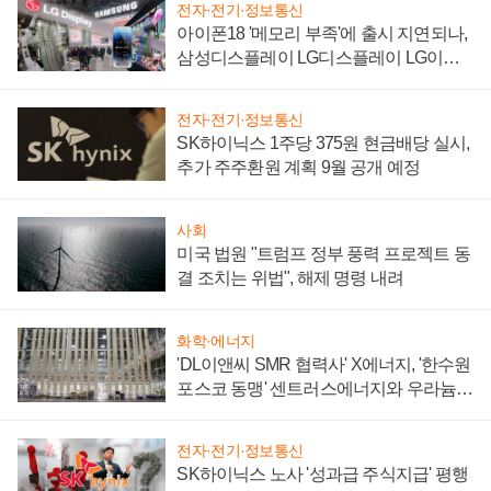
전자·전기·정보통신
아이폰18 '메모리 부족'에 출시 지연되나,
삼성디스플레이 LG디스플레이 LG이노
텍 '탈애플' 수익 다각화 속도
전자·전기·정보통신
SK하이닉스 1주당 375원 현금배당 실시,
추가 주주환원 계획 9월 공개 예정
사회
미국 법원 "트럼프 정부 풍력 프로젝트 동
결 조치는 위법", 해제 명령 내려
화학·에너지
'DL이앤씨 SMR 협력사' X에너지, '한수원
포스코 동맹' 센트러스에너지와 우라늄
계약 체결
전자·전기·정보통신
SK하이닉스 노사 '성과급 주식지급' 평행