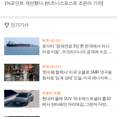
1%포인트 개선됐다. [비즈니스포스트 조은아 기자]
인기기사
화학·에너지
로이터 "정제연료 3만 톤 한국에서 러시
아로 이동", 우크라이나의 공격에 수요 늘
어
화학·에너지
'한수원 협력사' 미국 오클로 SMR 연구용
원자로 '임계 상태' 도달, 미국 에너지부
"중요한 이정표"
자동차·부품
현대차 올해 SUV 국내 베스트셀러 톱10
에서 싼타페만 자리매김, 그랜저·아반떼
'세단 쌍끌이'로 내수 방어