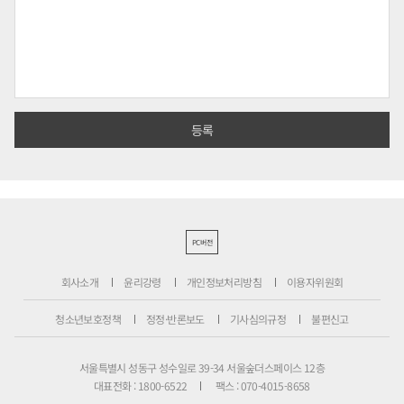
PC버전
회사소개
윤리강령
개인정보처리방침
이용자위원회
청소년보호정책
정정·반론보도
기사심의규정
불편신고
서울특별시 성동구 성수일로 39-34 서울숲더스페이스 12층
대표전화 : 1800-6522
팩스 : 070-4015-8658