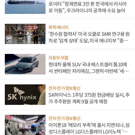
로이터 "정제연료 3만 톤 한국에서 러시아
로 이동", 우크라이나의 공격에 수요 늘어
화학·에너지
'한수원 협력사' 미국 오클로 SMR 연구용 원
자로 '임계 상태' 도달, 미국 에너지부 "중요
한 이정표"
자동차·부품
현대차 올해 SUV 국내 베스트셀러 톱10에
서 싼타페만 자리매김, 그랜저·아반떼 '세단
쌍끌이'로 내수 방어
전자·전기·정보통신
SK하이닉스 1주당 375원 현금배당 실시, 추
가 주주환원 계획 9월 공개 예정
전자·전기·정보통신
아이폰18 '메모리 부족'에 출시 지연되나, 삼
성디스플레이 LG디스플레이 LG이노텍 '탈