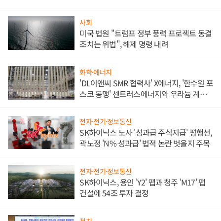
애플' 수익 다각화 속도
사회
미국 법원 "트럼프 정부 풍력 프로젝트 동결
조치는 위법", 해제 명령 내려
화학·에너지
'DL이앤씨 SMR 협력사' X에너지, '한수원 포
스코 동맹' 센트러스에너지와 우라늄 계약
체결
전자·전기·정보통신
SK하이닉스 노사 '성과급 주식지급' 평행선,
곽노정 'N% 성과급' 법적 논란 벗을지 주목
전자·전기·정보통신
SK하이닉스, 용인 'Y2' 팹과 청주 'M17' 팹
건설에 54조 투자 결정
정치