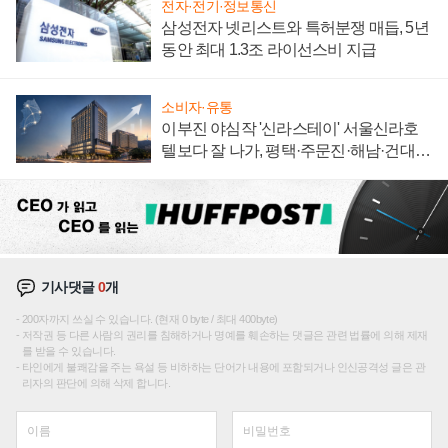
전자·전기·정보통신
삼성전자 넷리스트와 특허분쟁 매듭, 5년
동안 최대 1.3조 라이선스비 지급
소비자·유통
이부진 야심작 '신라스테이' 서울신라호
텔보다 잘 나가, 평택·주문진·해남·건대로
성장판 더 넓힌다
기사댓글
0
개
200자까지 쓰실 수 있습니다. (현재 0 byte / 최대 400byte)
저작권 등 다른 사람의 권리를 침해하거나 명예를 훼손하는 댓글은 관련 법률에 의해 제재
를 받을 수 있습니다.
타인에게 불쾌감을 주는 욕설 등 비하하는 단어가 내용에 포함되거나 인신공격성 글은 관
리자의 판단에 의해 삭제 합니다.