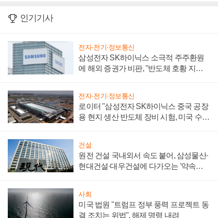
인기기사
전자·전기·정보통신
삼성전자 SK하이닉스 소극적 주주환원
에 해외 증권가 비판, "반도체 호황 지속
성 의문"
전자·전기·정보통신
로이터 "삼성전자 SK하이닉스 중국 공장
용 현지 생산 반도체 장비 시험, 미국 수출
통제 대비"
건설
원전 건설 국내외서 속도 붙어, 삼성물산·
현대건설·대우건설에 다가오는 '약속의
시간'
사회
미국 법원 "트럼프 정부 풍력 프로젝트 동
결 조치는 위법", 해제 명령 내려