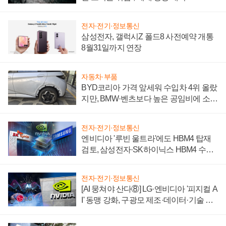
전자·전기·정보통신
삼성전자, 갤럭시Z 폴드8 사전예약 개통
8월31일까지 연장
자동차·부품
BYD코리아 가격 앞세워 수입차 4위 올랐
지만, BMW·벤츠보다 높은 공임비에 소비
자 불만 폭발
전자·전기·정보통신
엔비디아 '루빈 울트라'에도 HBM4 탑재
검토, 삼성전자·SK하이닉스 HBM4 수율
에 주도권 갈린다
전자·전기·정보통신
[AI 뭉쳐야 산다⑧] LG·엔비디아 '피지컬 A
I' 동맹 강화, 구광모 제조·데이터·기술 결
집해 종합 로보틱스 기업으로