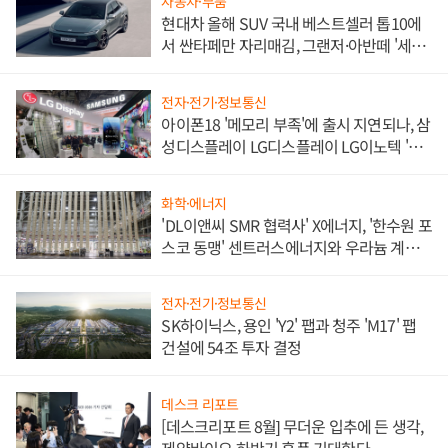
자동차·부품
현대차 올해 SUV 국내 베스트셀러 톱10에
서 싼타페만 자리매김, 그랜저·아반떼 '세단
쌍끌이'로 내수 방어
전자·전기·정보통신
아이폰18 '메모리 부족'에 출시 지연되나, 삼
성디스플레이 LG디스플레이 LG이노텍 '탈
애플' 수익 다각화 속도
화학·에너지
'DL이앤씨 SMR 협력사' X에너지, '한수원 포
스코 동맹' 센트러스에너지와 우라늄 계약
체결
전자·전기·정보통신
SK하이닉스, 용인 'Y2' 팹과 청주 'M17' 팹
건설에 54조 투자 결정
데스크 리포트
[데스크리포트 8월] 무더운 입추에 든 생각,