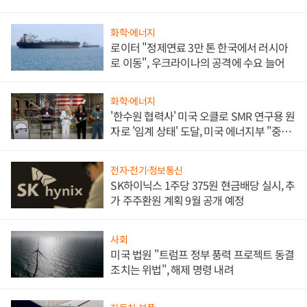
화학·에너지
로이터 "정제연료 3만 톤 한국에서 러시아
로 이동", 우크라이나의 공격에 수요 늘어
화학·에너지
'한수원 협력사' 미국 오클로 SMR 연구용 원
자로 '임계 상태' 도달, 미국 에너지부 "중요
한 이정표"
전자·전기·정보통신
SK하이닉스 1주당 375원 현금배당 실시, 추
가 주주환원 계획 9월 공개 예정
사회
미국 법원 "트럼프 정부 풍력 프로젝트 동결
조치는 위법", 해제 명령 내려