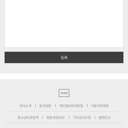
PC버전
회사소개
윤리강령
개인정보처리방침
이용자위원회
청소년보호정책
정정·반론보도
기사심의규정
불편신고