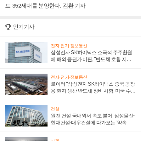
트' 352세대를 분양한다. 김환 기자
인기기사
전자·전기·정보통신
삼성전자 SK하이닉스 소극적 주주환원
에 해외 증권가 비판, "반도체 호황 지속
성 의문"
전자·전기·정보통신
로이터 "삼성전자 SK하이닉스 중국 공장
용 현지 생산 반도체 장비 시험, 미국 수출
통제 대비"
건설
원전 건설 국내외서 속도 붙어, 삼성물산·
현대건설·대우건설에 다가오는 '약속의
시간'
사회