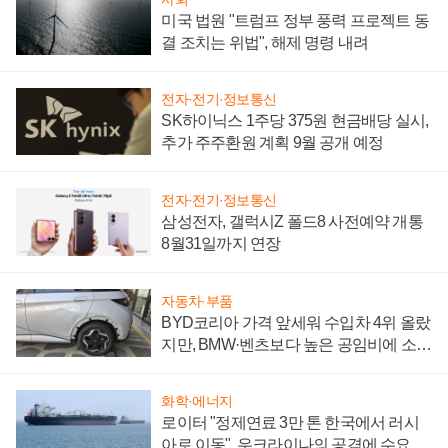
미국 법원 "트럼프 정부 풍력 프로젝트 동
결 조치는 위법", 해제 명령 내려
전자·전기·정보통신
SK하이닉스 1주당 375원 현금배당 실시,
추가 주주환원 계획 9월 공개 예정
전자·전기·정보통신
삼성전자, 갤럭시Z 폴드8 사전예약 개통
8월31일까지 연장
자동차·부품
BYD코리아 가격 앞세워 수입차 4위 올랐
지만, BMW·벤츠보다 높은 공임비에 소비
자 불만 폭발
화학·에너지
로이터 "정제연료 3만 톤 한국에서 러시
아로 이동", 우크라이나의 공격에 수요 늘