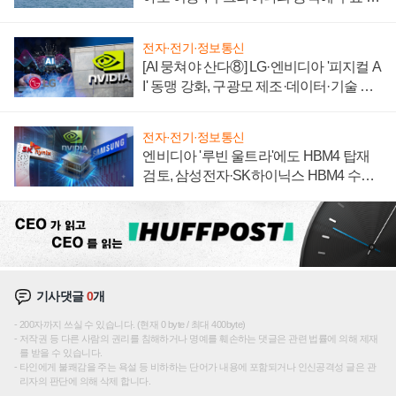
어
전자·전기·정보통신
[AI 뭉쳐야 산다⑧] LG·엔비디아 '피지컬 A
I' 동맹 강화, 구광모 제조·데이터·기술 결
집해 종합 로보틱스 기업으로
전자·전기·정보통신
엔비디아 '루빈 울트라'에도 HBM4 탑재
검토, 삼성전자·SK하이닉스 HBM4 수율
에 주도권 갈린다
기사댓글
0
개
200자까지 쓰실 수 있습니다. (현재 0 byte / 최대 400byte)
저작권 등 다른 사람의 권리를 침해하거나 명예를 훼손하는 댓글은 관련 법률에 의해 제재
를 받을 수 있습니다.
타인에게 불쾌감을 주는 욕설 등 비하하는 단어가 내용에 포함되거나 인신공격성 글은 관
리자의 판단에 의해 삭제 합니다.