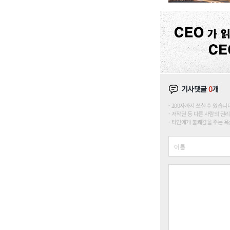
기사댓글
0
개
200자까지 쓰실 수 있습니다. (
저작권 등 다른 사람의 권리
타인에게 불쾌감을 주는 욕설