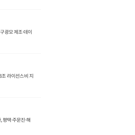
화, 구광모 제조·데이
.3조 라이선스비 지
, 평택·주문진·해