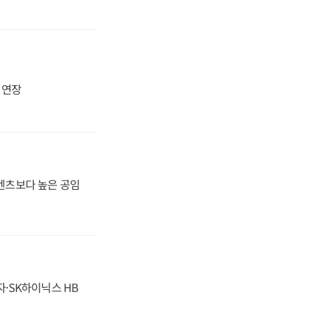
지 연장
·벤츠보다 높은 공임
자·SK하이닉스 HB