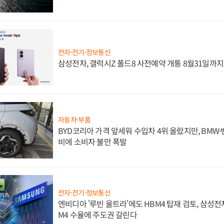
전자·전기·정보통신
삼성전자, 갤럭시Z 폴드8 사전예약 개통 8월31일까
자동차·부품
BYD코리아 가격 앞세워 수입차 4위 올랐지만, BMW
비에 소비자 불만 폭발
전자·전기·정보통신
엔비디아 '루빈 울트라'에도 HBM4 탑재 검토, 삼성전
M4 수율에 주도권 갈린다