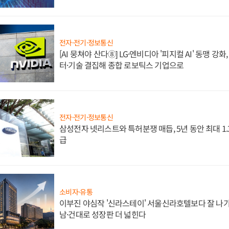
전자·전기·정보통신
[AI 뭉쳐야 산다⑧] LG·엔비디아 '피지컬 AI' 동맹 강
터·기술 결집해 종합 로보틱스 기업으로
전자·전기·정보통신
삼성전자 넷리스트와 특허분쟁 매듭, 5년 동안 최대 1
급
소비자·유통
이부진 야심작 '신라스테이' 서울신라호텔보다 잘 나가
남·건대로 성장판 더 넓힌다