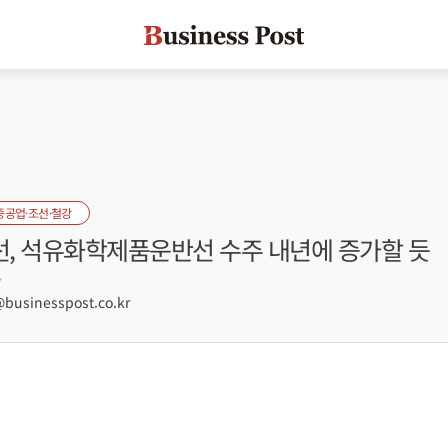
중공업·조선·철강
, 석유화학제품운반선 수주 내년에 증가할 듯
7
usinesspost.co.kr