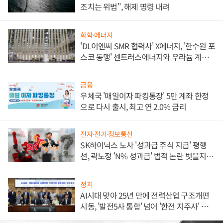
조치는 위법", 해제 명령 내려
화학·에너지
'DL이앤씨 SMR 협력사' X에너지, '한수원 포
스코 동맹' 센트러스에너지와 우라늄 계약
체결
금융
우체국 '매일이자 파킹통장' 5만 계좌 한정
으로 다시 출시, 최고 연 2.0% 금리
전자·전기·정보통신
SK하이닉스 노사 '성과급 주식 지급' 평행
선, 곽노정 'N% 성과급' 법적 논란 벗을지 주
목
정치
AI시대 맞아 25년 만에 전력산업 구조개편
시동, '발전5사 통합' 넘어 '한전 지주사' 재편
론도