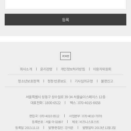
PC버전
회사소개
윤리강령
개인정보처리방침
이용자위원회
청소년보호정책
정정·반론보도
기사심의규정
불편신고
서울특별시 성동구 성수일로 39-34 서울숲더스페이스 12층
대표전화 : 1800-6522
팩스 : 070-4015-8658
편집국 : 070-4010-8512
사업본부 : 070-4010-7078
등록번호 : 서울 아 02897
제호 : 비즈니스포스트
등록일: 2013.11.13
발행·편집인 : 강석운
발행일자: 2013년 12월 2일