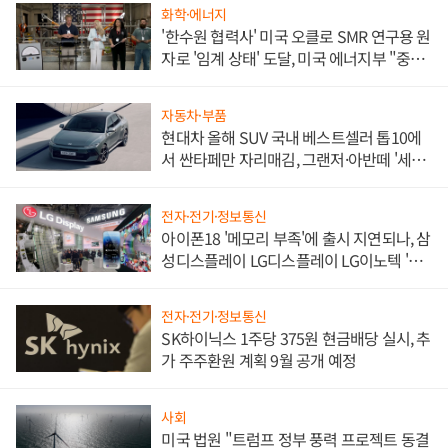
화학·에너지
'한수원 협력사' 미국 오클로 SMR 연구용 원
자로 '임계 상태' 도달, 미국 에너지부 "중요
한 이정표"
자동차·부품
현대차 올해 SUV 국내 베스트셀러 톱10에
서 싼타페만 자리매김, 그랜저·아반떼 '세단
쌍끌이'로 내수 방어
전자·전기·정보통신
아이폰18 '메모리 부족'에 출시 지연되나, 삼
성디스플레이 LG디스플레이 LG이노텍 '탈
애플' 수익 다각화 속도
전자·전기·정보통신
SK하이닉스 1주당 375원 현금배당 실시, 추
가 주주환원 계획 9월 공개 예정
사회
미국 법원 "트럼프 정부 풍력 프로젝트 동결