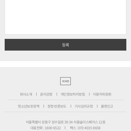
PC버전
회사소개
윤리강령
개인정보처리방침
이용자위원회
청소년보호정책
정정·반론보도
기사심의규정
불편신고
서울특별시 성동구 성수일로 39-34 서울숲더스페이스 12층
대표전화 : 1800-6522
팩스 : 070-4015-8658