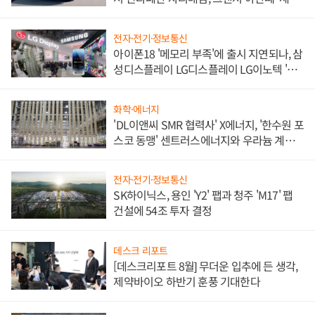
쌍끌이'로 내수 방어
전자·전기·정보통신
아이폰18 '메모리 부족'에 출시 지연되나, 삼
성디스플레이 LG디스플레이 LG이노텍 '탈
애플' 수익 다각화 속도
화학·에너지
'DL이앤씨 SMR 협력사' X에너지, '한수원 포
스코 동맹' 센트러스에너지와 우라늄 계약
체결
전자·전기·정보통신
SK하이닉스, 용인 'Y2' 팹과 청주 'M17' 팹
건설에 54조 투자 결정
데스크 리포트
[데스크리포트 8월] 무더운 입추에 든 생각,
제약바이오 하반기 훈풍 기대한다