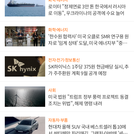
로이터 "정제연료 3만 톤 한국에서 러시아
로 이동", 우크라이나의 공격에 수요 늘어
화학·에너지
'한수원 협력사' 미국 오클로 SMR 연구용 원
자로 '임계 상태' 도달, 미국 에너지부 "중요
한 이정표"
전자·전기·정보통신
SK하이닉스 1주당 375원 현금배당 실시, 추
가 주주환원 계획 9월 공개 예정
사회
미국 법원 "트럼프 정부 풍력 프로젝트 동결
조치는 위법", 해제 명령 내려
자동차·부품
현대차 올해 SUV 국내 베스트셀러 톱10에
서 싼타페만 자리매김, 그랜저·아반떼 '세단