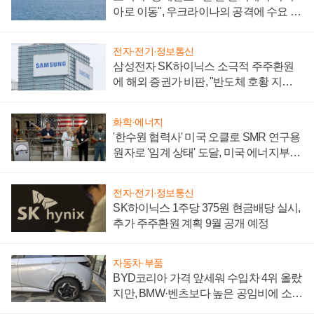
아로 이동", 우크라이나의 공격에 수요 늘
어
전자·전기·정보통신
삼성전자 SK하이닉스 소극적 주주환원
에 해외 증권가 비판, "반도체 호황 지속
성 의문"
화학·에너지
'한수원 협력사' 미국 오클로 SMR 연구용
원자로 '임계 상태' 도달, 미국 에너지부
"중요한 이정표"
전자·전기·정보통신
SK하이닉스 1주당 375원 현금배당 실시,
추가 주주환원 계획 9월 공개 예정
자동차·부품
BYD코리아 가격 앞세워 수입차 4위 올랐
지만, BMW·벤츠보다 높은 공임비에 소비
자 불만 폭발