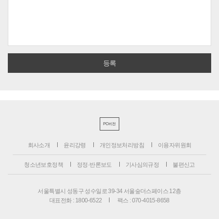
PC버전
회사소개
윤리강령
개인정보처리방침
이용자위원회
청소년보호정책
정정·반론보도
기사심의규정
불편신고
서울특별시 성동구 성수일로 39-34 서울숲더스페이스 12층
대표전화 : 1800-6522
팩스 : 070-4015-8658