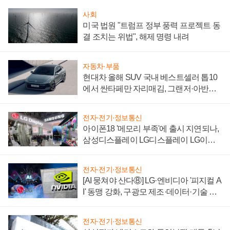
사회
미국 법원 "트럼프 정부 풍력 프로젝트 동
결 조치는 위법", 해제 명령 내려
자동차·부품
현대차 올해 SUV 국내 베스트셀러 톱10
에서 싼타페만 자리매김, 그랜저·아반떼
'세단 쌍끌이'로 내수 방어
전자·전기·정보통신
아이폰18 '메모리 부족'에 출시 지연되나,
삼성디스플레이 LG디스플레이 LG이노
텍 '탈애플' 수익 다각화 속도
전자·전기·정보통신
[AI 뭉쳐야 산다⑧] LG·엔비디아 '피지컬 A
I' 동맹 강화, 구광모 제조·데이터·기술 결
집해 종합 로보틱스 기업으로
전자·전기·정보통신