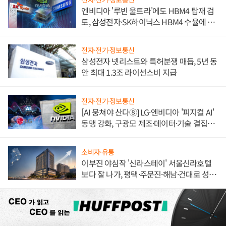
엔비디아 '루빈 울트라'에도 HBM4 탑재 검
토, 삼성전자·SK하이닉스 HBM4 수율에 주
도권 갈린다
전자·전기·정보통신
삼성전자 넷리스트와 특허분쟁 매듭, 5년 동
안 최대 1.3조 라이선스비 지급
전자·전기·정보통신
[AI 뭉쳐야 산다⑧] LG·엔비디아 '피지컬 AI'
동맹 강화, 구광모 제조·데이터·기술 결집
해 종합 로보틱스 기업으로
소비자·유통
이부진 야심작 '신라스테이' 서울신라호텔
보다 잘 나가, 평택·주문진·해남·건대로 성
장판 더 넓힌다