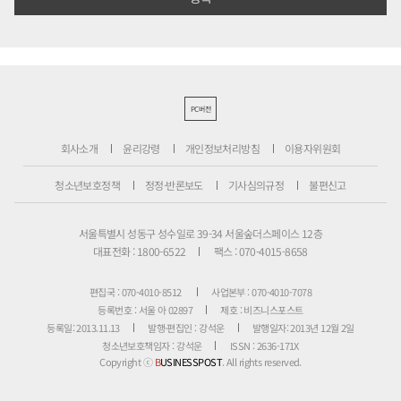
PC버전
회사소개
윤리강령
개인정보처리방침
이용자위원회
청소년보호정책
정정·반론보도
기사심의규정
불편신고
서울특별시 성동구 성수일로 39-34 서울숲더스페이스 12층
대표전화 : 1800-6522
팩스 : 070-4015-8658
편집국 : 070-4010-8512
사업본부 : 070-4010-7078
등록번호 : 서울 아 02897
제호 : 비즈니스포스트
등록일: 2013.11.13
발행·편집인 : 강석운
발행일자: 2013년 12월 2일
청소년보호책임자 : 강석운
ISSN : 2636-171X
Copyright ⓒ
B
USINESSPOST
. All rights reserved.