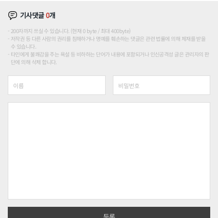
기사댓글
0
개
200자까지 쓰실 수 있습니다. (현재 0 byte / 최대 400byte)
저작권 등 다른 사람의 권리를 침해하거나 명예를 훼손하는 댓글은 관련 법률에 의해 제재를 받을
수 있습니다.
타인에게 불쾌감을 주는 욕설 등 비하하는 단어가 내용에 포함되거나 인신공격성 글은 관리자의 판
단에 의해 삭제 합니다.