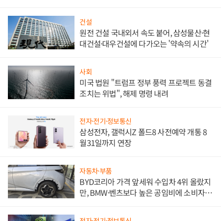
비"
건설
원전 건설 국내외서 속도 붙어, 삼성물산·현
대건설·대우건설에 다가오는 '약속의 시간'
사회
미국 법원 "트럼프 정부 풍력 프로젝트 동결
조치는 위법", 해제 명령 내려
전자·전기·정보통신
삼성전자, 갤럭시Z 폴드8 사전예약 개통 8
월31일까지 연장
자동차·부품
BYD코리아 가격 앞세워 수입차 4위 올랐지
만, BMW·벤츠보다 높은 공임비에 소비자
불만 폭발
전자·전기·정보통신