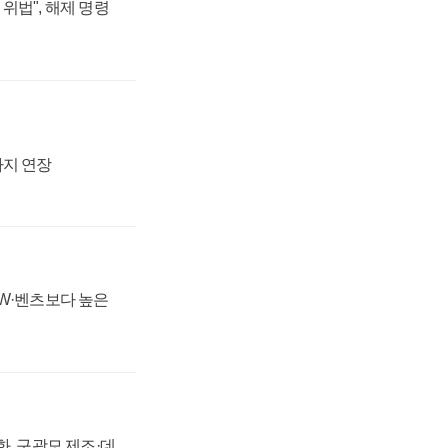
위법", 해제 명령
까지 연장
MW·벤츠보다 높은
강화, 구광모 제조·데