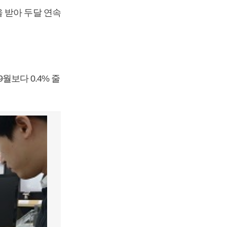
 받아 두달 연속
월보다 0.4% 줄