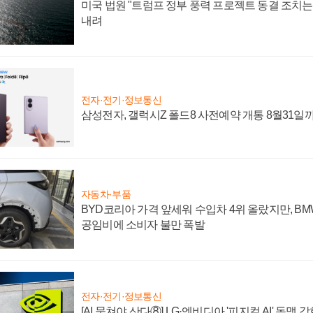
미국 법원 "트럼프 정부 풍력 프로젝트 동결 조치는 
내려
전자·전기·정보통신
삼성전자, 갤럭시Z 폴드8 사전예약 개통 8월31일
자동차·부품
BYD코리아 가격 앞세워 수입차 4위 올랐지만, B
공임비에 소비자 불만 폭발
전자·전기·정보통신
[AI 뭉쳐야 산다⑧] LG·엔비디아 '피지컬 AI' 동맹 