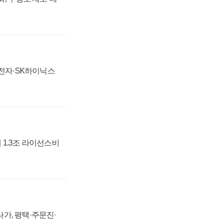
성전자·SK하이닉스
 1.3조 라이선스비
가, 평택·주문진·