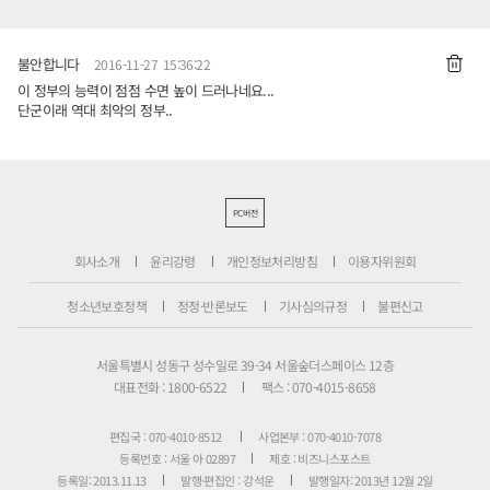
불안합니다
2016-11-27 15:36:22
이 정부의 능력이 점점 수면 높이 드러나네요...
단군이래 역대 최악의 정부..
PC버전
회사소개
윤리강령
개인정보처리방침
이용자위원회
청소년보호정책
정정·반론보도
기사심의규정
불편신고
서울특별시 성동구 성수일로 39-34 서울숲더스페이스 12층
대표전화 : 1800-6522
팩스 : 070-4015-8658
편집국 : 070-4010-8512
사업본부 : 070-4010-7078
등록번호 : 서울 아 02897
제호 : 비즈니스포스트
등록일: 2013.11.13
발행·편집인 : 강석운
발행일자: 2013년 12월 2일