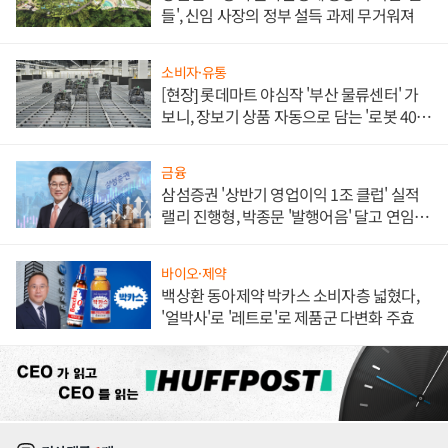
들', 신임 사장의 정부 설득 과제 무거워져
소비자·유통
[현장] 롯데마트 야심작 '부산 물류센터' 가
보니, 장보기 상품 자동으로 담는 '로봇 400
대' 장관
금융
삼섬증권 '상반기 영업이익 1조 클럽' 실적
랠리 진행형, 박종문 '발행어음' 달고 연임 향
하나
바이오·제약
백상환 동아제약 박카스 소비자층 넓혔다,
'얼박사'로 '레트로'로 제품군 다변화 주효