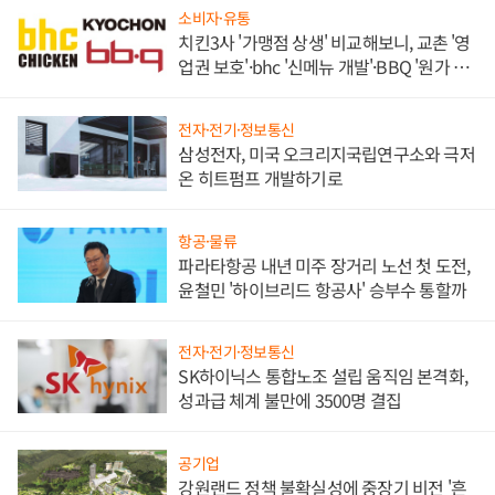
소비자·유통
치킨3사 '가맹점 상생' 비교해보니, 교촌 '영
업권 보호'·bhc '신메뉴 개발'·BBQ '원가 부
담'
전자·전기·정보통신
삼성전자, 미국 오크리지국립연구소와 극저
온 히트펌프 개발하기로
항공·물류
파라타항공 내년 미주 장거리 노선 첫 도전,
윤철민 '하이브리드 항공사' 승부수 통할까
전자·전기·정보통신
SK하이닉스 통합노조 설립 움직임 본격화,
성과급 체계 불만에 3500명 결집
공기업
강원랜드 정책 불확실성에 중장기 비전 '흔