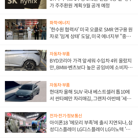
가 주주환원 계획 9월 공개 예정
화학·에너지
'한수원 협력사' 미국 오클로 SMR 연구용 원
자로 '임계 상태' 도달, 미국 에너지부 "중요
한 이정표"
자동차·부품
BYD코리아 가격 앞세워 수입차 4위 올랐지
만, BMW·벤츠보다 높은 공임비에 소비자
불만 폭발
자동차·부품
현대차 올해 SUV 국내 베스트셀러 톱10에
서 싼타페만 자리매김, 그랜저·아반떼 '세단
쌍끌이'로 내수 방어
전자·전기·정보통신
아이폰18 '메모리 부족'에 출시 지연되나, 삼
성디스플레이 LG디스플레이 LG이노텍 '탈
애플' 수익 다각화 속도