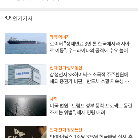
인기기사
화학·에너지
로이터 "정제연료 3만 톤 한국에서 러시아
로 이동", 우크라이나의 공격에 수요 늘어
전자·전기·정보통신
삼성전자 SK하이닉스 소극적 주주환원에
해외 증권가 비판, "반도체 호황 지속성 의
문"
사회
미국 법원 "트럼프 정부 풍력 프로젝트 동결
조치는 위법", 해제 명령 내려
전자·전기·정보통신
SK하이닉스 1주당 375원 현금배당 실시, 추