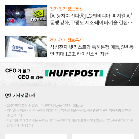
전자·전기·정보통신
[AI 뭉쳐야 산다⑧] LG·엔비디아 '피지컬 AI'
동맹 강화, 구광모 제조·데이터·기술 결집
해 종합 로보틱스 기업으로
전자·전기·정보통신
삼성전자 넷리스트와 특허분쟁 매듭, 5년 동
안 최대 1.3조 라이선스비 지급
기사댓글
0
개
200자까지 쓰실 수 있습니다. (현재 0 byte / 최대 400byte)
저작권 등 다른 사람의 권리를 침해하거나 명예를 훼손하는 댓글은 관련 법률에 의해 제재를 받을
수 있습니다.
타인에게 불쾌감을 주는 욕설 등 비하하는 단어가 내용에 포함되거나 인신공격성 글은 관리자의 판
단에 의해 삭제 합니다.