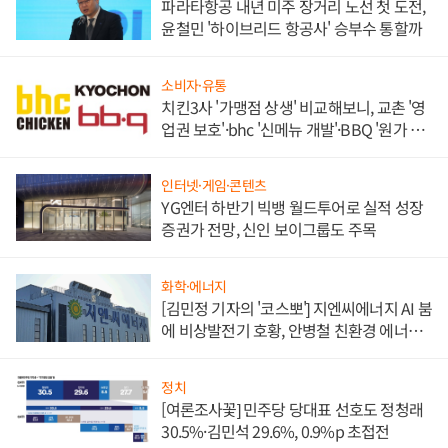
파라타항공 내년 미주 장거리 노선 첫 도전,
윤철민 '하이브리드 항공사' 승부수 통할까
소비자·유통
치킨3사 '가맹점 상생' 비교해보니, 교촌 '영
업권 보호'·bhc '신메뉴 개발'·BBQ '원가 부
담'
인터넷·게임·콘텐츠
YG엔터 하반기 빅뱅 월드투어로 실적 성장
증권가 전망, 신인 보이그룹도 주목
화학·에너지
[김민정 기자의 '코스뽀'] 지엔씨에너지 AI 붐
에 비상발전기 호황, 안병철 친환경 에너지
발전전문기업 향한다
정치
[여론조사꽃] 민주당 당대표 선호도 정청래
30.5%·김민석 29.6%, 0.9%p 초접전