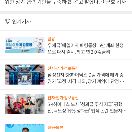
위한 장기 협력 기반을 구축하겠다”고 밝혔다. 이근호 기자
인기기사
금융
우체국 '매일이자 파킹통장' 5만 계좌 한정
으로 다시 출시, 최고 연 2.0% 금리
전자·전기·정보통신
삼성전자 SK하이닉스 D램 가격에 해외 증
권가 '고점' 시각 나와, 장기 계약에 단점 부
각
전자·전기·정보통신
SK하이닉스 노사 '성과급 주식 지급' 평행
선, 곽노정 'N% 성과급' 법적 논란 벗을지 주
목
항공·물류