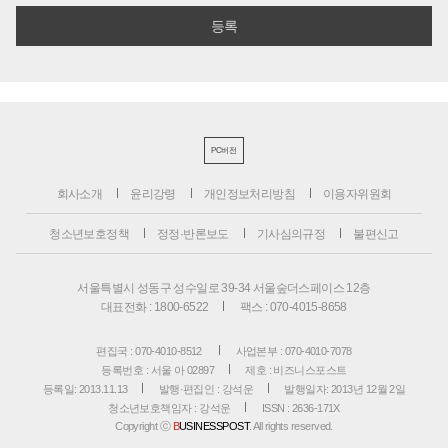
PC버전
회사소개
윤리강령
개인정보처리방침
이용자위원회
청소년보호정책
정정·반론보도
기사심의규정
불편신고
서울특별시 성동구 성수일로 39-34 서울숲더스페이스 12층
대표전화 : 1800-6522
팩스 : 070-4015-8658
편집국 : 070-4010-8512
사업본부 : 070-4010-7078
등록번호 : 서울 아 02897
제호 : 비즈니스포스트
등록일: 2013.11.13
발행·편집인 : 강석운
발행일자: 2013년 12월 2일
청소년보호책임자 : 강석운
ISSN : 2636-171X
Copyright ⓒ
B
USINESSPOST
. All rights reserved.