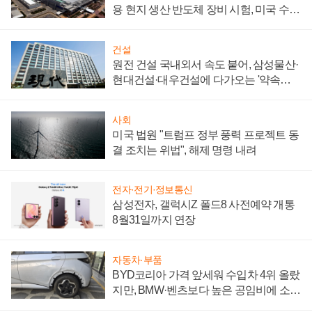
용 현지 생산 반도체 장비 시험, 미국 수출
통제 대비"
건설
원전 건설 국내외서 속도 붙어, 삼성물산·
현대건설·대우건설에 다가오는 '약속의
시간'
사회
미국 법원 "트럼프 정부 풍력 프로젝트 동
결 조치는 위법", 해제 명령 내려
전자·전기·정보통신
삼성전자, 갤럭시Z 폴드8 사전예약 개통
8월31일까지 연장
자동차·부품
BYD코리아 가격 앞세워 수입차 4위 올랐
지만, BMW·벤츠보다 높은 공임비에 소비
자 불만 폭발