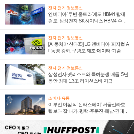
전자·전기·정보통신
엔비디아 '루빈 울트라'에도 HBM4 탑재
검토, 삼성전자·SK하이닉스 HBM4 수율
에 주도권 갈린다
전자·전기·정보통신
[AI 뭉쳐야 산다⑧] LG·엔비디아 '피지컬 A
I' 동맹 강화, 구광모 제조·데이터·기술 결
집해 종합 로보틱스 기업으로
전자·전기·정보통신
삼성전자 넷리스트와 특허분쟁 매듭, 5년
동안 최대 1.3조 라이선스비 지급
소비자·유통
이부진 야심작 '신라스테이' 서울신라호
텔보다 잘 나가, 평택·주문진·해남·건대로
성장판 더 넓힌다