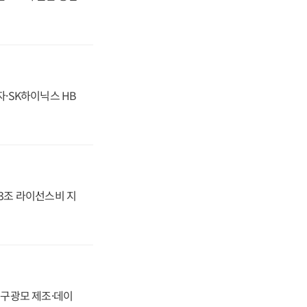
자·SK하이닉스 HB
.3조 라이선스비 지
화, 구광모 제조·데이