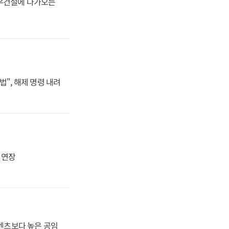
대우건설에 다가오는
법", 해제 명령 내려
지 연장
·벤츠보다 높은 공임