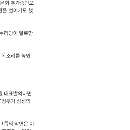
청문회 추가증인으
전을 벌이기도 했
새누리당이 말로만
 목소리를 높였
법을 대표발의하면
 “정부가 삼성의
성그룹의 악연은 이