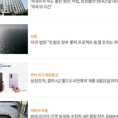
국내외서 속도 붙는 원전 사업, 삼성물산·현대건설·
'약속의 시간'
사회
미국 법원 "트럼프 정부 풍력 프로젝트 동결 조치는 위
전자·전기·정보통신
삼성전자, 갤럭시Z 폴드8 사전예약 개통 8월31일까
자동차·부품
BYD코리아 가격 앞세워 수입차 4위 올랐지만, BMW