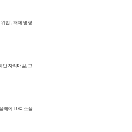
위법", 해제 명령
페만 자리매김, 그
스플레이 LG디스플