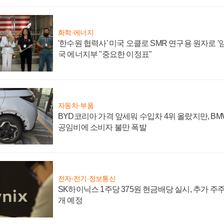
화학·에너지
'한수원 협력사' 미국 오클로 SMR 연구용 원자로 '임
국 에너지부 "중요한 이정표"
자동차·부품
BYD코리아 가격 앞세워 수입차 4위 올랐지만, B
공임비에 소비자 불만 폭발
전자·전기·정보통신
SK하이닉스 1주당 375원 현금배당 실시, 추가 주
개 예정