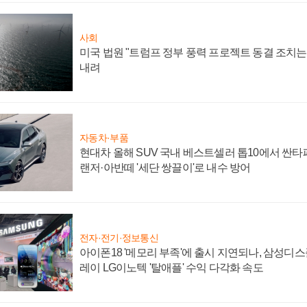
사회
미국 법원 "트럼프 정부 풍력 프로젝트 동결 조치는 
내려
자동차·부품
현대차 올해 SUV 국내 베스트셀러 톱10에서 싼타
랜저·아반떼 '세단 쌍끌이'로 내수 방어
전자·전기·정보통신
아이폰18 '메모리 부족'에 출시 지연되나, 삼성디
레이 LG이노텍 '탈애플' 수익 다각화 속도