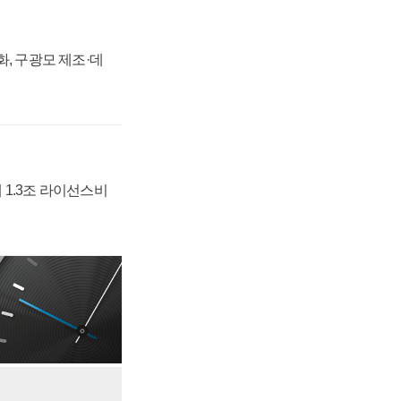
강화, 구광모 제조·데
 1.3조 라이선스비