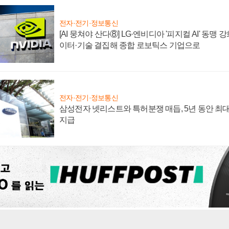
전자·전기·정보통신
[AI 뭉쳐야 산다⑧] LG·엔비디아 '피지컬 AI' 동맹 
이터·기술 결집해 종합 로보틱스 기업으로
전자·전기·정보통신
삼성전자 넷리스트와 특허분쟁 매듭, 5년 동안 최대
지급