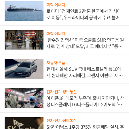
화학·에너지
로이터 "정제연료 3만 톤 한국에서 러시아
로 이동", 우크라이나의 공격에 수요 늘어
화학·에너지
'한수원 협력사' 미국 오클로 SMR 연구용 원
자로 '임계 상태' 도달, 미국 에너지부 "중요
한 이정표"
자동차·부품
현대차 올해 SUV 국내 베스트셀러 톱10에
서 싼타페만 자리매김, 그랜저·아반떼 '세단
쌍끌이'로 내수 방어
전자·전기·정보통신
아이폰18 '메모리 부족'에 출시 지연되나, 삼
성디스플레이 LG디스플레이 LG이노텍 '탈
애플' 수익 다각화 속도
전자·전기·정보통신
SK하이닉스 1주당 375원 현금배당 실시, 추