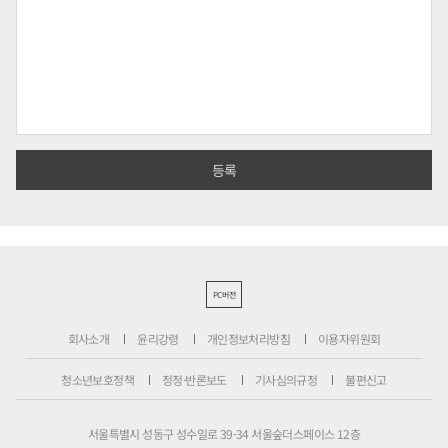
PC버전
회사소개
윤리강령
개인정보처리방침
이용자위원회
청소년보호정책
정정·반론보도
기사심의규정
불편신고
서울특별시 성동구 성수일로 39-34 서울숲더스페이스 12층