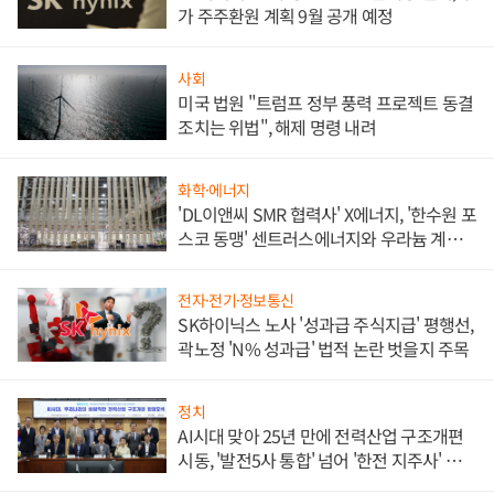
가 주주환원 계획 9월 공개 예정
사회
미국 법원 "트럼프 정부 풍력 프로젝트 동결
조치는 위법", 해제 명령 내려
화학·에너지
'DL이앤씨 SMR 협력사' X에너지, '한수원 포
스코 동맹' 센트러스에너지와 우라늄 계약
체결
전자·전기·정보통신
SK하이닉스 노사 '성과급 주식지급' 평행선,
곽노정 'N% 성과급' 법적 논란 벗을지 주목
정치
AI시대 맞아 25년 만에 전력산업 구조개편
시동, '발전5사 통합' 넘어 '한전 지주사' 재편
론도