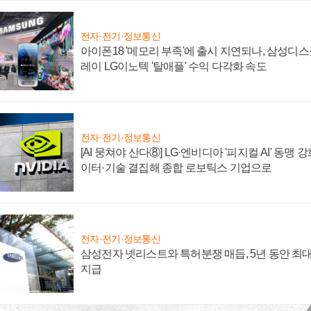
전자·전기·정보통신
아이폰18 '메모리 부족'에 출시 지연되나, 삼성디
레이 LG이노텍 '탈애플' 수익 다각화 속도
전자·전기·정보통신
[AI 뭉쳐야 산다⑧] LG·엔비디아 '피지컬 AI' 동맹 
이터·기술 결집해 종합 로보틱스 기업으로
전자·전기·정보통신
삼성전자 넷리스트와 특허분쟁 매듭, 5년 동안 최대
지급