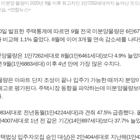
후 미분양 물량이 2020년 9월 이후 최고치인 1만7262세대까지 늘어난 것
습. <연합뉴스>
0일 발표한 주택통계에 따르면 9월 전국 미분양물량은 6만67
)와 비교해 1.1% 줄었다. 8월에 이어 3개월 연속 감소세를 나타
양물량은 1만7262세대로 8월(1만6461세대)보다 4.9% 늘었
 9월(1만6883세대) 이후 4년 만에 가장 많은 수치다.
물량은 아파트 단지 조성이 끝나 입주가 가능한 때까지 분양
재고로 평가된다. 주택시장 동향을 파악하는데 미분양물량보
.
83세대로 전년동월(1만4224세대)과 견줘 47.5% 급증했다. 
007세대로 1년 전 같은 기간(14만897세대)보다 37.7% 늘
택법상 입주자모집 승인 대상)은 2만404세대로 지난해(1만4