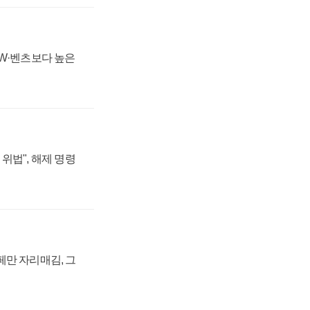
MW·벤츠보다 높은
위법", 해제 명령
페만 자리매김, 그