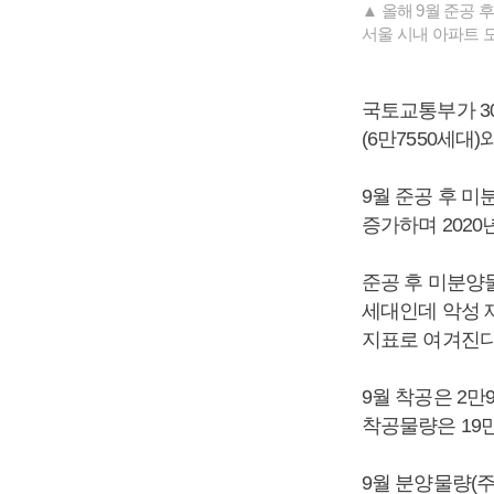
▲ 올해 9월 준공 
서울 시내 아파트 모
국토교통부가 3
(6만7550세대
9월 준공 후 미분
증가하며 2020년
준공 후 미분양
세대인데 악성 
지표로 여겨진다
9월 착공은 2만9
착공물량은 19만4
9월 분양물량(주