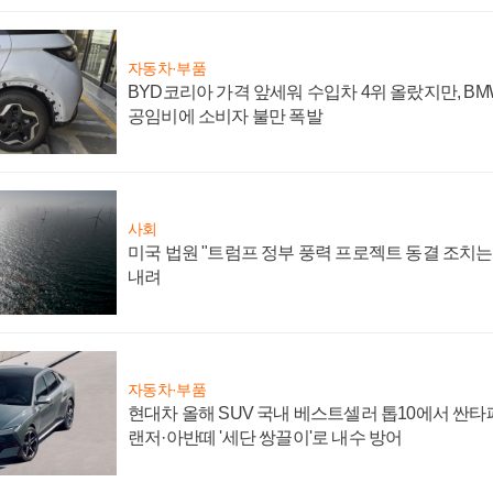
자동차·부품
BYD코리아 가격 앞세워 수입차 4위 올랐지만, B
공임비에 소비자 불만 폭발
사회
미국 법원 "트럼프 정부 풍력 프로젝트 동결 조치는 
내려
자동차·부품
현대차 올해 SUV 국내 베스트셀러 톱10에서 싼타
랜저·아반떼 '세단 쌍끌이'로 내수 방어