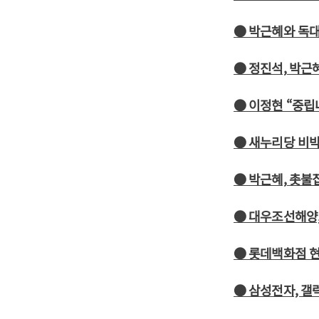
● 박근혜와 독대
● 정진석, 박근
● 이정현 “중립
● 새누리당 비박
● 박근혜, 촛불
● 대우조선해양,
● 롯데백화점 
● 삼성전자, 갤