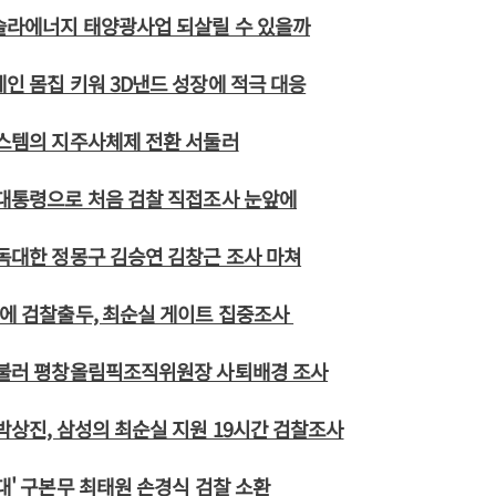
솔라에너지 태양광사업 되살릴 수 있을까
레인 몸집 키워 3D낸드 성장에 적극 대응
시스템의 지주사체제 전환 서둘러
 대통령으로 처음 검찰 직접조사 눈앞에
 독대한 정몽구 김승연 김창근 조사 마쳐
만에 검찰출두, 최순실 게이트 집중조사
호 불러 평창올림픽조직위원장 사퇴배경 조사
 박상진, 삼성의 최순실 지원 19시간 검찰조사
독대' 구본무 최태원 손경식 검찰 소환