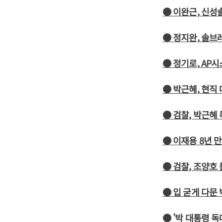
● 이완근, 신성
● 정지완, 솔브
● 정기로, AP
● 박근혜, 현직
● 검찰, 박근혜
● 이재용 8년 
● 검찰, 조양
● 입 굳게 다문
● '박 대통령 