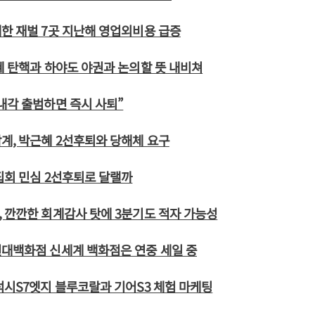
한 재벌 7곳 지난해 영업외비용 급증
혜 탄핵과 하야도 야권과 논의할 뜻 내비쳐
내각 출범하면 즉시 사퇴”
계, 박근혜 2선후퇴와 당해체 요구
집회 민심 2선후퇴로 달랠까
 깐깐한 회계감사 탓에 3분기도 적자 가능성
현대백화점 신세계 백화점은 연중 세일 중
럭시S7엣지 블루코랄과 기어S3 체험 마케팅