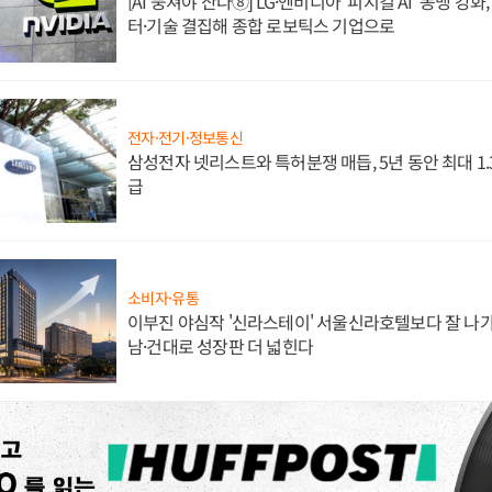
[AI 뭉쳐야 산다⑧] LG·엔비디아 '피지컬 AI' 동맹 강
터·기술 결집해 종합 로보틱스 기업으로
전자·전기·정보통신
삼성전자 넷리스트와 특허분쟁 매듭, 5년 동안 최대 1
급
소비자·유통
이부진 야심작 '신라스테이' 서울신라호텔보다 잘 나가
남·건대로 성장판 더 넓힌다