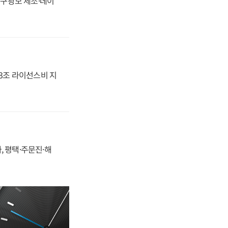
화, 구광모 제조·데이
.3조 라이선스비 지
, 평택·주문진·해