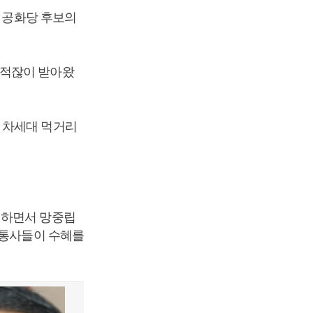
국 공화당 후보의
 적잖이 받아왔
 차세대 먹거리
생하면서 망중립
이통사들이 수혜를