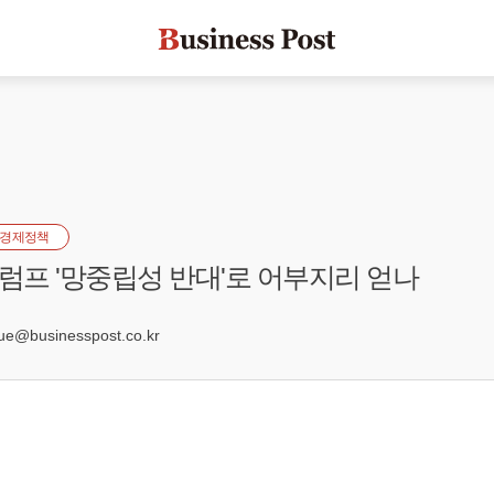
경제정책
트럼프 '망중립성 반대'로 어부지리 얻나
e@businesspost.co.kr