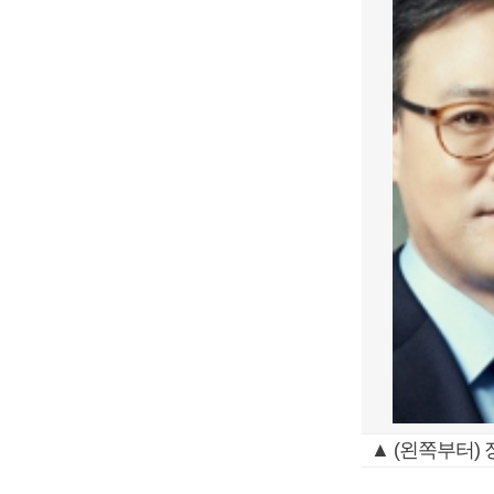
▲ (왼쪽부터)