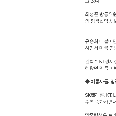
고 있다.
최성준 방통위원
의 정책협력 채
유승희 더불어민
하면서 미국 연
김희수 KT경제
해왔던 만큼 이
◆ 이통사들, 
SK텔레콤, KT
수록 증가하면서
망중립성은 트래