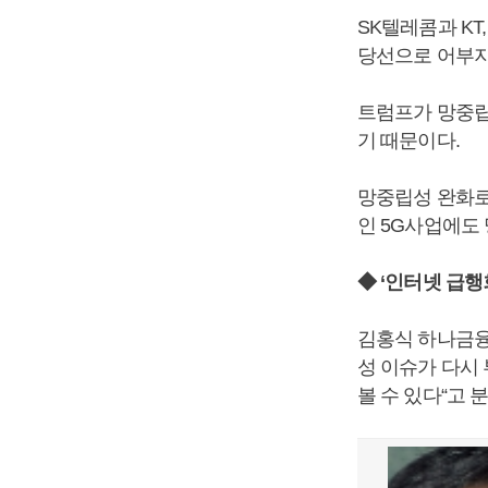
SK텔레콤과 KT
당선으로 어부지
트럼프가 망중립
기 때문이다.
망중립성 완화로
인 5G사업에도
◆ ‘인터넷 급행
김홍식 하나금융
성 이슈가 다시
볼 수 있다“고 