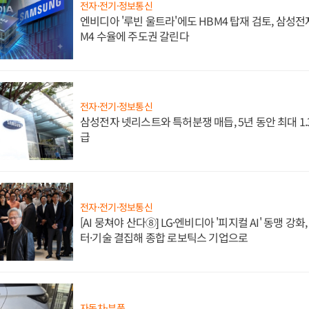
전자·전기·정보통신
엔비디아 '루빈 울트라'에도 HBM4 탑재 검토, 삼성전
M4 수율에 주도권 갈린다
전자·전기·정보통신
삼성전자 넷리스트와 특허분쟁 매듭, 5년 동안 최대 1
급
전자·전기·정보통신
[AI 뭉쳐야 산다⑧] LG·엔비디아 '피지컬 AI' 동맹 강
터·기술 결집해 종합 로보틱스 기업으로
자동차·부품