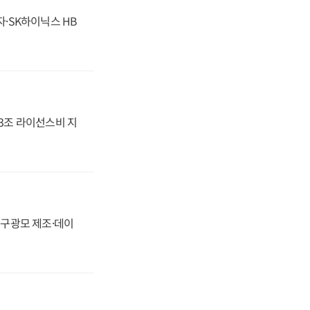
자·SK하이닉스 HB
.3조 라이선스비 지
화, 구광모 제조·데이