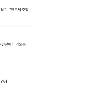
비판, "반도체 호황
대우건설에 다가오는
지 연장