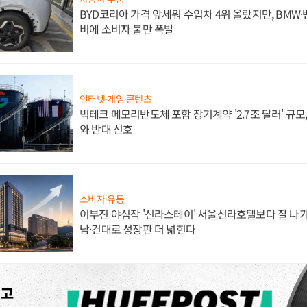
BYD코리아 가격 앞세워 수입차 4위 올랐지만, BMW
비에 소비자 불만 폭발
인터넷·게임·콘텐츠
빅테크 메모리반도체 포함 장기계약 '2.7조 달러' 규모,
와 반대 신호
소비자·유통
이부진 야심작 '신라스테이' 서울신라호텔보다 잘 나가
남·건대로 성장판 더 넓힌다