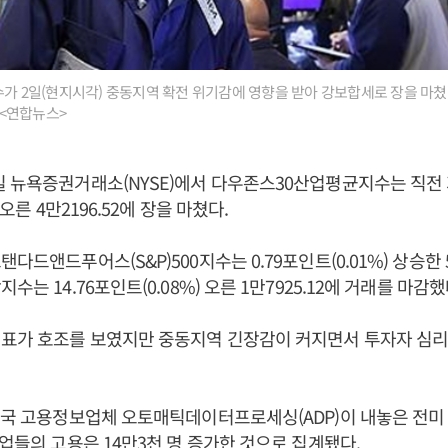
수가 2일(현지시각) 중동지역 확전 위기감에 영향을 받아 강보합세로 장을 마쳤
. <연합뉴스>
 뉴욕증권거래소(NYSE)에서 다우존스30산업평균지수는 직전 거
 오른 4만2196.52에 장을 마쳤다.
다드앤드푸어스(S&P)500지수는 0.79포인트(0.01%) 상승한 57
수는 14.76포인트(0.08%) 오른 1만7925.12에 거래를 마감했
표가 호조를 보였지만 중동지역 긴장감이 커지면서 투자자 심리
미국 고용정보업체 오토매틱데이터프로세싱(ADP)이 내놓은 전미
기업들의 고용은 14만3천 명 증가한 것으로 집계됐다.