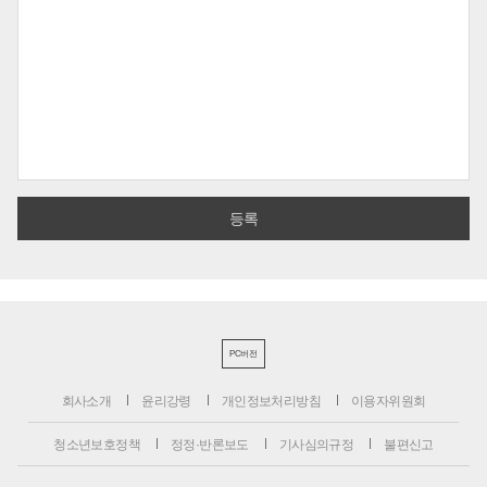
PC버전
회사소개
윤리강령
개인정보처리방침
이용자위원회
청소년보호정책
정정·반론보도
기사심의규정
불편신고