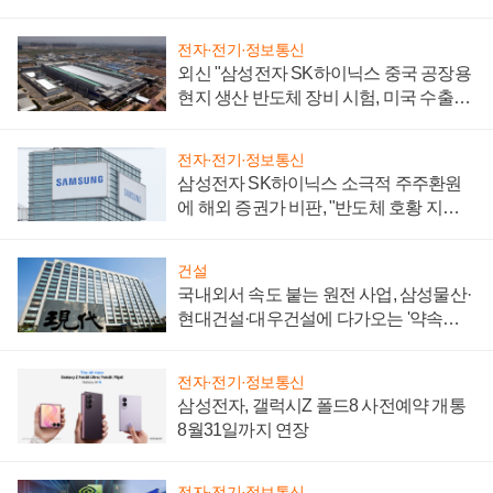
전자·전기·정보통신
외신 "삼성전자 SK하이닉스 중국 공장용
현지 생산 반도체 장비 시험, 미국 수출통
제 대비"
전자·전기·정보통신
삼성전자 SK하이닉스 소극적 주주환원
에 해외 증권가 비판, "반도체 호황 지속
성 의문"
건설
국내외서 속도 붙는 원전 사업, 삼성물산·
현대건설·대우건설에 다가오는 '약속의
시간'
전자·전기·정보통신
삼성전자, 갤럭시Z 폴드8 사전예약 개통
8월31일까지 연장
전자·전기·정보통신