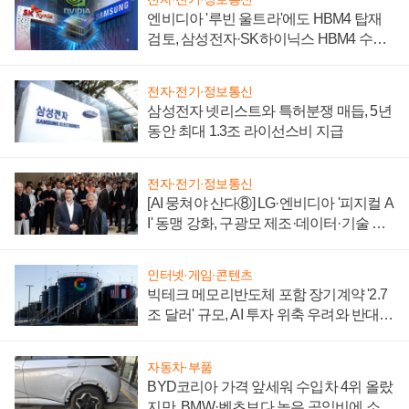
엔비디아 '루빈 울트라'에도 HBM4 탑재
검토, 삼성전자·SK하이닉스 HBM4 수율
에 주도권 갈린다
전자·전기·정보통신
삼성전자 넷리스트와 특허분쟁 매듭, 5년
동안 최대 1.3조 라이선스비 지급
전자·전기·정보통신
[AI 뭉쳐야 산다⑧] LG·엔비디아 '피지컬 A
I' 동맹 강화, 구광모 제조·데이터·기술 결
집해 종합 로보틱스 기업으로
인터넷·게임·콘텐츠
빅테크 메모리반도체 포함 장기계약 '2.7
조 달러' 규모, AI 투자 위축 우려와 반대
신호
자동차·부품
BYD코리아 가격 앞세워 수입차 4위 올랐
지만, BMW·벤츠보다 높은 공임비에 소비