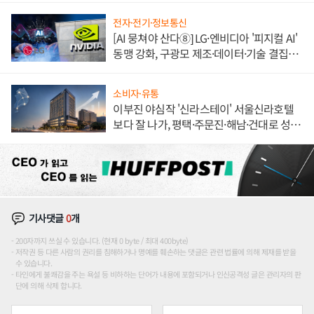
전자·전기·정보통신
[AI 뭉쳐야 산다⑧] LG·엔비디아 '피지컬 AI'
동맹 강화, 구광모 제조·데이터·기술 결집
해 종합 로보틱스 기업으로
소비자·유통
이부진 야심작 '신라스테이' 서울신라호텔
보다 잘 나가, 평택·주문진·해남·건대로 성
장판 더 넓힌다
기사댓글
0
개
200자까지 쓰실 수 있습니다. (현재 0 byte / 최대 400byte)
저작권 등 다른 사람의 권리를 침해하거나 명예를 훼손하는 댓글은 관련 법률에 의해 제재를 받을
수 있습니다.
타인에게 불쾌감을 주는 욕설 등 비하하는 단어가 내용에 포함되거나 인신공격성 글은 관리자의 판
단에 의해 삭제 합니다.