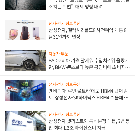
조치는 위법", 해제 명령 내려
전자·전기·정보통신
삼성전자, 갤럭시Z 폴드8 사전예약 개통 8
월31일까지 연장
자동차·부품
BYD코리아 가격 앞세워 수입차 4위 올랐지
만, BMW·벤츠보다 높은 공임비에 소비자
불만 폭발
전자·전기·정보통신
엔비디아 '루빈 울트라'에도 HBM4 탑재 검
토, 삼성전자·SK하이닉스 HBM4 수율에 주
도권 갈린다
전자·전기·정보통신
삼성전자 넷리스트와 특허분쟁 매듭, 5년 동
안 최대 1.3조 라이선스비 지급