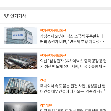
인기기사
전자·전기·정보통신
삼성전자 SK하이닉스 소극적 주주환원에
해외 증권가 비판, "반도체 호황 지속성 의
문"
전자·전기·정보통신
외신 "삼성전자 SK하이닉스 중국 공장용 현
지 생산 반도체 장비 시험, 미국 수출통제 대
비"
건설
국내외서 속도 붙는 원전 사업, 삼성물산·현
대건설·대우건설에 다가오는 '약속의 시간'
경제일반
미국 법원 "트럼프 정부 풍력 프로젝트 동결