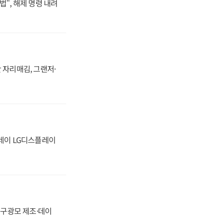
법", 해제 명령 내려
 자리매김, 그랜저·
플레이 LG디스플레이
화, 구광모 제조·데이