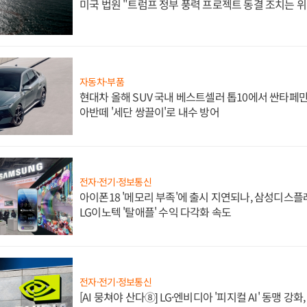
미국 법원 "트럼프 정부 풍력 프로젝트 동결 조치는 위
자동차·부품
현대차 올해 SUV 국내 베스트셀러 톱10에서 싼타페만
아반떼 '세단 쌍끌이'로 내수 방어
전자·전기·정보통신
아이폰18 '메모리 부족'에 출시 지연되나, 삼성디스
LG이노텍 '탈애플' 수익 다각화 속도
전자·전기·정보통신
[AI 뭉쳐야 산다⑧] LG·엔비디아 '피지컬 AI' 동맹 강