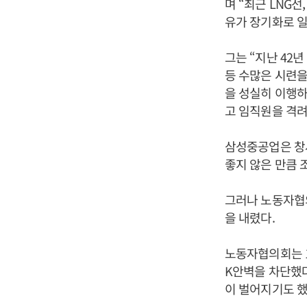
며 “최근 LNG
유가 장기화로 
그는 “지난 42
등 수많은 시련을
을 성실히 이행하
고 임직원을 격려
삼성중공업은 창
좋지 않은 만큼 
그러나 노동자협
을 내렸다.
노동자협의회는 1
K안벽을 차단했
이 벌어지기도 했