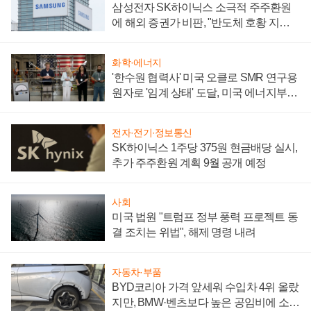
삼성전자 SK하이닉스 소극적 주주환원
에 해외 증권가 비판, "반도체 호황 지속
성 의문"
화학·에너지
'한수원 협력사' 미국 오클로 SMR 연구용
원자로 '임계 상태' 도달, 미국 에너지부
"중요한 이정표"
전자·전기·정보통신
SK하이닉스 1주당 375원 현금배당 실시,
추가 주주환원 계획 9월 공개 예정
사회
미국 법원 "트럼프 정부 풍력 프로젝트 동
결 조치는 위법", 해제 명령 내려
자동차·부품
BYD코리아 가격 앞세워 수입차 4위 올랐
지만, BMW·벤츠보다 높은 공임비에 소비