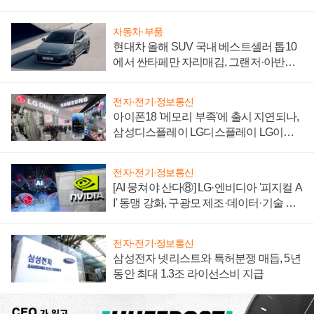
자 불만 폭발
자동차·부품
현대차 올해 SUV 국내 베스트셀러 톱10
에서 싼타페만 자리매김, 그랜저·아반떼
'세단 쌍끌이'로 내수 방어
전자·전기·정보통신
아이폰18 '메모리 부족'에 출시 지연되나,
삼성디스플레이 LG디스플레이 LG이노
텍 '탈애플' 수익 다각화 속도
전자·전기·정보통신
[AI 뭉쳐야 산다⑧] LG·엔비디아 '피지컬 A
I' 동맹 강화, 구광모 제조·데이터·기술 결
집해 종합 로보틱스 기업으로
전자·전기·정보통신
삼성전자 넷리스트와 특허분쟁 매듭, 5년
동안 최대 1.3조 라이선스비 지급