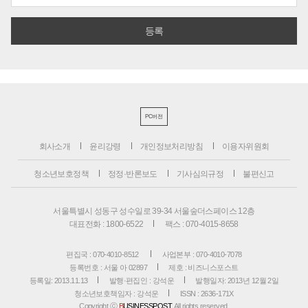
PC버전
회사소개
윤리강령
개인정보처리방침
이용자위원회
청소년보호정책
정정·반론보도
기사심의규정
불편신고
서울특별시 성동구 성수일로 39-34 서울숲더스페이스 12층
대표전화 : 1800-6522
팩스 : 070-4015-8658
편집국 : 070-4010-8512
사업본부 : 070-4010-7078
등록번호 : 서울 아 02897
제호 : 비즈니스포스트
등록일: 2013.11.13
발행·편집인 : 강석운
발행일자: 2013년 12월 2일
청소년보호책임자 : 강석운
ISSN : 2636-171X
Copyright ⓒ
B
USINESSPOST
. All rights reserved.