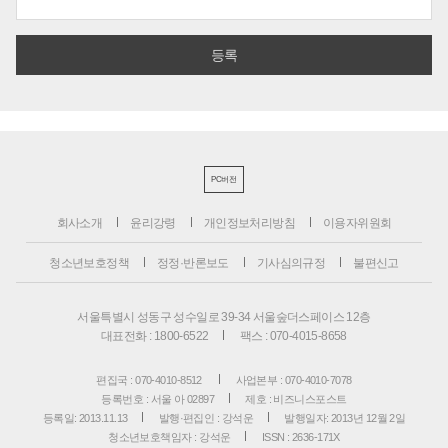
PC버전
회사소개
윤리강령
개인정보처리방침
이용자위원회
청소년보호정책
정정·반론보도
기사심의규정
불편신고
서울특별시 성동구 성수일로 39-34 서울숲더스페이스 12층
대표전화 : 1800-6522
팩스 : 070-4015-8658
편집국 : 070-4010-8512
사업본부 : 070-4010-7078
등록번호 : 서울 아 02897
제호 : 비즈니스포스트
등록일: 2013.11.13
발행·편집인 : 강석운
발행일자: 2013년 12월 2일
청소년보호책임자 : 강석운
ISSN : 2636-171X