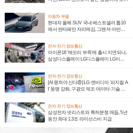
자 불만 폭발
자동차·부품
현대차 올해 SUV 국내 베스트셀러 톱10
에서 싼타페만 자리매김, 그랜저·아반떼
'세단 쌍끌이'로 내수 방어
전자·전기·정보통신
아이폰18 '메모리 부족'에 출시 지연되나,
삼성디스플레이 LG디스플레이 LG이노
텍 '탈애플' 수익 다각화 속도
전자·전기·정보통신
[AI 뭉쳐야 산다⑧] LG·엔비디아 '피지컬 A
I' 동맹 강화, 구광모 제조·데이터·기술 결
집해 종합 로보틱스 기업으로
전자·전기·정보통신
삼성전자 넷리스트와 특허분쟁 매듭, 5년
동안 최대 1.3조 라이선스비 지급