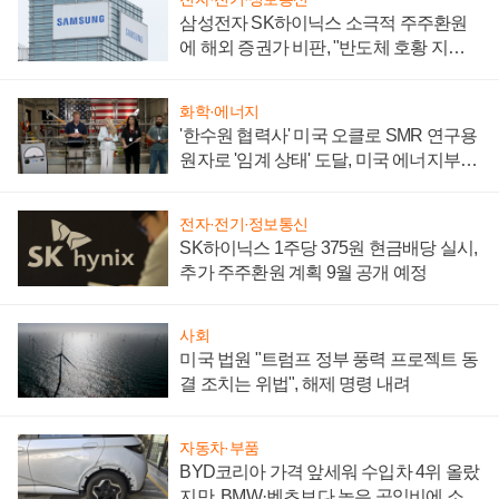
삼성전자 SK하이닉스 소극적 주주환원
에 해외 증권가 비판, "반도체 호황 지속
성 의문"
화학·에너지
'한수원 협력사' 미국 오클로 SMR 연구용
원자로 '임계 상태' 도달, 미국 에너지부
"중요한 이정표"
전자·전기·정보통신
SK하이닉스 1주당 375원 현금배당 실시,
추가 주주환원 계획 9월 공개 예정
사회
미국 법원 "트럼프 정부 풍력 프로젝트 동
결 조치는 위법", 해제 명령 내려
자동차·부품
BYD코리아 가격 앞세워 수입차 4위 올랐
지만, BMW·벤츠보다 높은 공임비에 소비