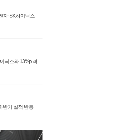
성전자·SK하이닉스
하이닉스와 13%p 격
 하반기 실적 반등