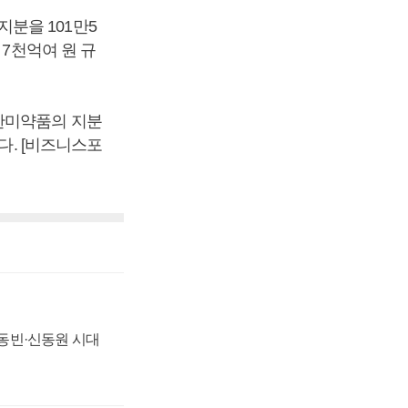
분을 101만5
 7천억여 원 규
한미약품의 지분
다. [비즈니스포
 신동빈·신동원 시대