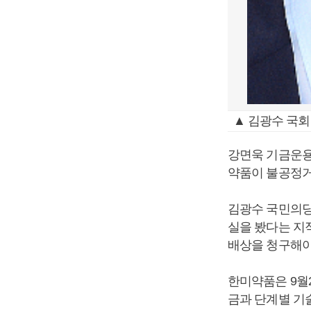
▲ 김광수 국회
강면욱 기금운용
약품이 불공정거
김광수 국민의당
실을 봤다는 지
배상을 청구해야
한미약품은 9월2
금과 단계별 기술