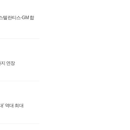
 스텔란티스·GM 합
까지 연장
대' 역대 최대