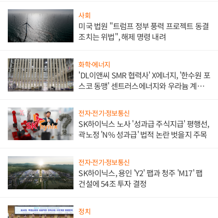
사회
미국 법원 "트럼프 정부 풍력 프로젝트 동결
조치는 위법", 해제 명령 내려
화학·에너지
'DL이앤씨 SMR 협력사' X에너지, '한수원 포
스코 동맹' 센트러스에너지와 우라늄 계약
체결
전자·전기·정보통신
SK하이닉스 노사 '성과급 주식지급' 평행선,
곽노정 'N% 성과급' 법적 논란 벗을지 주목
전자·전기·정보통신
SK하이닉스, 용인 'Y2' 팹과 청주 'M17' 팹
건설에 54조 투자 결정
정치