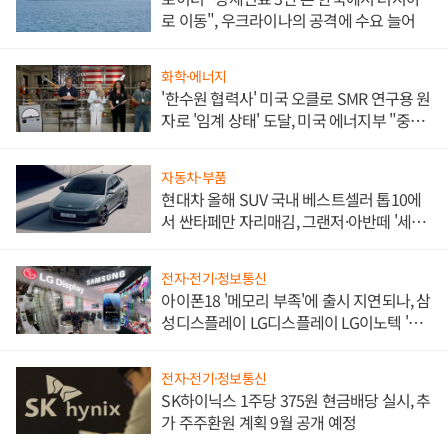
로 이동", 우크라이나의 공격에 수요 늘어
화학·에너지
'한수원 협력사' 미국 오클로 SMR 연구용 원
자로 '임계 상태' 도달, 미국 에너지부 "중요
한 이정표"
자동차·부품
현대차 올해 SUV 국내 베스트셀러 톱10에
서 싼타페만 자리매김, 그랜저·아반떼 '세단
쌍끌이'로 내수 방어
전자·전기·정보통신
아이폰18 '메모리 부족'에 출시 지연되나, 삼
성디스플레이 LG디스플레이 LG이노텍 '탈
애플' 수익 다각화 속도
전자·전기·정보통신
SK하이닉스 1주당 375원 현금배당 실시, 추
가 주주환원 계획 9월 공개 예정