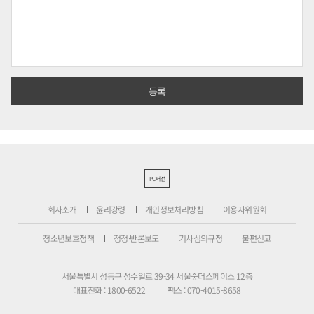
PC버전
회사소개
윤리강령
개인정보처리방침
이용자위원회
청소년보호정책
정정·반론보도
기사심의규정
불편신고
서울특별시 성동구 성수일로 39-34 서울숲더스페이스 12층
대표전화 : 1800-6522
팩스 : 070-4015-8658