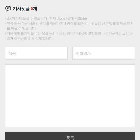
기사댓글
0
개
200자까지 쓰실 수 있습니다. (현재 0 byte / 최대 400byte)
저작권 등 다른 사람의 권리를 침해하거나 명예를 훼손하는 댓글은 관련 법률에 의해 제재
를 받을 수 있습니다.
타인에게 불쾌감을 주는 욕설 등 비하하는 단어가 내용에 포함되거나 인신공격성 글은 관
리자의 판단에 의해 삭제 합니다.