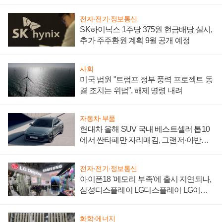
"중요한 이정표"
전자·전기·정보통신
SK하이닉스 1주당 375원 현금배당 실시,
추가 주주환원 계획 9월 공개 예정
사회
미국 법원 "트럼프 정부 풍력 프로젝트 동
결 조치는 위법", 해제 명령 내려
자동차·부품
현대차 올해 SUV 국내 베스트셀러 톱10
에서 싼타페만 자리매김, 그랜저·아반떼
'세단 쌍끌이'로 내수 방어
전자·전기·정보통신
아이폰18 '메모리 부족'에 출시 지연되나,
삼성디스플레이 LG디스플레이 LG이노
텍 '탈애플' 수익 다각화 속도
화학·에너지