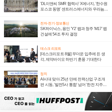
'DL이앤씨 SMR 협력사' X에너지, '한수원
포스코 동맹' 센트러스에너지와 우라늄
계약 체결
전자·전기·정보통신
SK하이닉스, 용인 'Y2' 팹과 청주 'M17' 팹
건설에 54조 투자 결정
데스크 리포트
[데스크리포트 8월] 무더운 입추에 든 생
각, 제약바이오 하반기 훈풍 기대한다
정치
AI시대 맞아 25년 만에 전력산업 구조개
편 시동, '발전5사 통합' 넘어 '한전 지주사'
재편론도