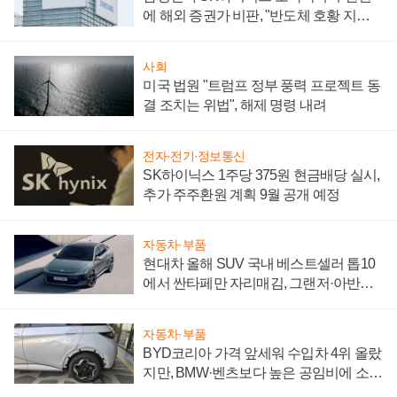
에 해외 증권가 비판, "반도체 호황 지속
성 의문"
사회
미국 법원 "트럼프 정부 풍력 프로젝트 동
결 조치는 위법", 해제 명령 내려
전자·전기·정보통신
SK하이닉스 1주당 375원 현금배당 실시,
추가 주주환원 계획 9월 공개 예정
자동차·부품
현대차 올해 SUV 국내 베스트셀러 톱10
에서 싼타페만 자리매김, 그랜저·아반떼
'세단 쌍끌이'로 내수 방어
자동차·부품
BYD코리아 가격 앞세워 수입차 4위 올랐
지만, BMW·벤츠보다 높은 공임비에 소비
자 불만 폭발