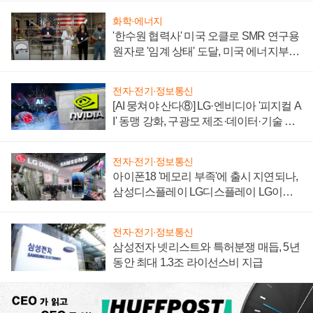
화학·에너지
'한수원 협력사' 미국 오클로 SMR 연구용
원자로 '임계 상태' 도달, 미국 에너지부
"중요한 이정표"
전자·전기·정보통신
[AI 뭉쳐야 산다⑧] LG·엔비디아 '피지컬 A
I' 동맹 강화, 구광모 제조·데이터·기술 결
집해 종합 로보틱스 기업으로
전자·전기·정보통신
아이폰18 '메모리 부족'에 출시 지연되나,
삼성디스플레이 LG디스플레이 LG이노
텍 '탈애플' 수익 다각화 속도
전자·전기·정보통신
삼성전자 넷리스트와 특허분쟁 매듭, 5년
동안 최대 1.3조 라이선스비 지급