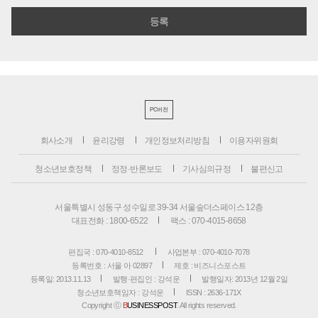
PC버전
회사소개
윤리강령
개인정보처리방침
이용자위원회
청소년보호정책
정정·반론보도
기사심의규정
불편신고
서울특별시 성동구 성수일로 39-34 서울숲더스페이스 12층
대표전화 : 1800-6522
팩스 : 070-4015-8658
편집국 : 070-4010-8512
사업본부 : 070-4010-7078
등록번호 : 서울 아 02897
제호 : 비즈니스포스트
등록일: 2013.11.13
발행·편집인 : 강석운
발행일자: 2013년 12월 2일
청소년보호책임자 : 강석운
ISSN : 2636-171X
Copyright ⓒ
B
USINESSPOST
. All rights reserved.