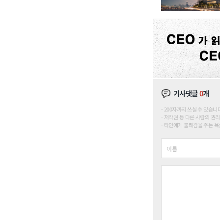
기사댓글
0
개
200자까지 쓰실 수 있습니다. (
저작권 등 다른 사람의 권리
타인에게 불쾌감을 주는 욕설