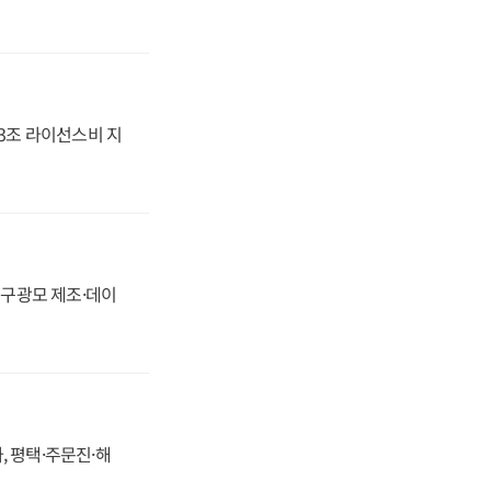
.3조 라이선스비 지
화, 구광모 제조·데이
, 평택·주문진·해