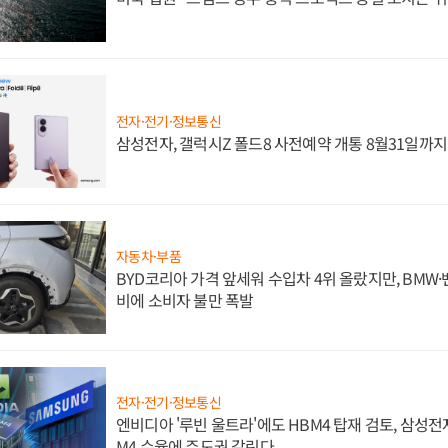
전자·전기·정보통신
삼성전자, 갤럭시Z 폴드8 사전예약 개통 8월31일까
자동차·부품
BYD코리아 가격 앞세워 수입차 4위 올랐지만, BMW
비에 소비자 불만 폭발
전자·전기·정보통신
엔비디아 '루빈 울트라'에도 HBM4 탑재 검토, 삼성전
M4 수율에 주도권 갈린다