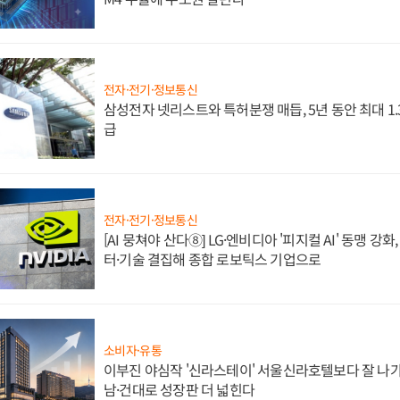
전자·전기·정보통신
삼성전자 넷리스트와 특허분쟁 매듭, 5년 동안 최대 1
급
전자·전기·정보통신
[AI 뭉쳐야 산다⑧] LG·엔비디아 '피지컬 AI' 동맹 강
터·기술 결집해 종합 로보틱스 기업으로
소비자·유통
이부진 야심작 '신라스테이' 서울신라호텔보다 잘 나가
남·건대로 성장판 더 넓힌다