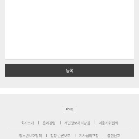
PC버전
회사소개
윤리강령
개인정보처리방침
이용자위원회
청소년보호정책
정정·반론보도
기사심의규정
불편신고