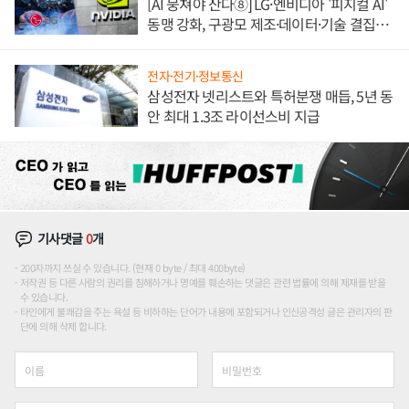
[AI 뭉쳐야 산다⑧] LG·엔비디아 '피지컬 AI'
동맹 강화, 구광모 제조·데이터·기술 결집
해 종합 로보틱스 기업으로
전자·전기·정보통신
삼성전자 넷리스트와 특허분쟁 매듭, 5년 동
안 최대 1.3조 라이선스비 지급
기사댓글
0
개
200자까지 쓰실 수 있습니다. (현재 0 byte / 최대 400byte)
저작권 등 다른 사람의 권리를 침해하거나 명예를 훼손하는 댓글은 관련 법률에 의해 제재를 받을
수 있습니다.
타인에게 불쾌감을 주는 욕설 등 비하하는 단어가 내용에 포함되거나 인신공격성 글은 관리자의 판
단에 의해 삭제 합니다.