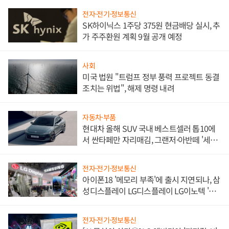
전자·전기·정보통신
SK하이닉스 1주당 375원 현금배당 실시, 추
가 주주환원 계획 9월 공개 예정
사회
미국 법원 "트럼프 정부 풍력 프로젝트 동결
조치는 위법", 해제 명령 내려
자동차·부품
현대차 올해 SUV 국내 베스트셀러 톱10에
서 싼타페만 자리매김, 그랜저·아반떼 '세단
쌍끌이'로 내수 방어
전자·전기·정보통신
아이폰18 '메모리 부족'에 출시 지연되나, 삼
성디스플레이 LG디스플레이 LG이노텍 '탈
애플' 수익 다각화 속도
전자·전기·정보통신