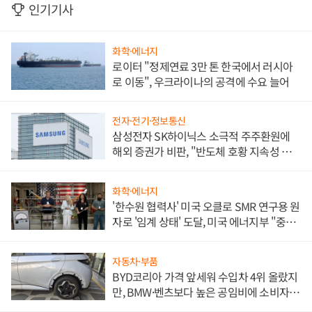
인기기사
화학·에너지
로이터 "정제연료 3만 톤 한국에서 러시아
로 이동", 우크라이나의 공격에 수요 늘어
전자·전기·정보통신
삼성전자 SK하이닉스 소극적 주주환원에
해외 증권가 비판, "반도체 호황 지속성 의
문"
화학·에너지
'한수원 협력사' 미국 오클로 SMR 연구용 원
자로 '임계 상태' 도달, 미국 에너지부 "중요
한 이정표"
자동차·부품
BYD코리아 가격 앞세워 수입차 4위 올랐지
만, BMW·벤츠보다 높은 공임비에 소비자
불만 폭발