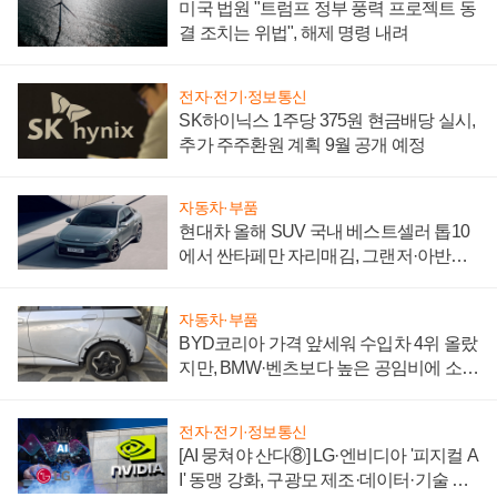
미국 법원 "트럼프 정부 풍력 프로젝트 동
결 조치는 위법", 해제 명령 내려
전자·전기·정보통신
SK하이닉스 1주당 375원 현금배당 실시,
추가 주주환원 계획 9월 공개 예정
자동차·부품
현대차 올해 SUV 국내 베스트셀러 톱10
에서 싼타페만 자리매김, 그랜저·아반떼
'세단 쌍끌이'로 내수 방어
자동차·부품
BYD코리아 가격 앞세워 수입차 4위 올랐
지만, BMW·벤츠보다 높은 공임비에 소비
자 불만 폭발
전자·전기·정보통신
[AI 뭉쳐야 산다⑧] LG·엔비디아 '피지컬 A
I' 동맹 강화, 구광모 제조·데이터·기술 결