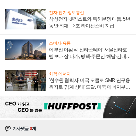
집해 종합 로보틱스 기업으로
전자·전기·정보통신
삼성전자 넷리스트와 특허분쟁 매듭, 5년
동안 최대 1.3조 라이선스비 지급
소비자·유통
이부진 야심작 '신라스테이' 서울신라호
텔보다 잘 나가, 평택·주문진·해남·건대로
성장판 더 넓힌다
화학·에너지
'한수원 협력사' 미국 오클로 SMR 연구용
원자로 '임계 상태' 도달, 미국 에너지부
"중요한 이정표"
기사댓글
0
개