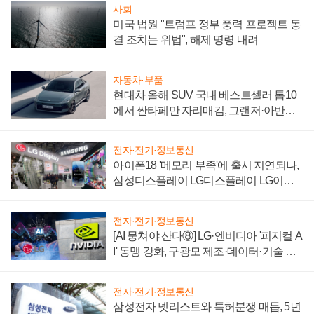
사회
미국 법원 "트럼프 정부 풍력 프로젝트 동
결 조치는 위법", 해제 명령 내려
자동차·부품
현대차 올해 SUV 국내 베스트셀러 톱10
에서 싼타페만 자리매김, 그랜저·아반떼
'세단 쌍끌이'로 내수 방어
전자·전기·정보통신
아이폰18 '메모리 부족'에 출시 지연되나,
삼성디스플레이 LG디스플레이 LG이노
텍 '탈애플' 수익 다각화 속도
전자·전기·정보통신
[AI 뭉쳐야 산다⑧] LG·엔비디아 '피지컬 A
I' 동맹 강화, 구광모 제조·데이터·기술 결
집해 종합 로보틱스 기업으로
전자·전기·정보통신
삼성전자 넷리스트와 특허분쟁 매듭, 5년