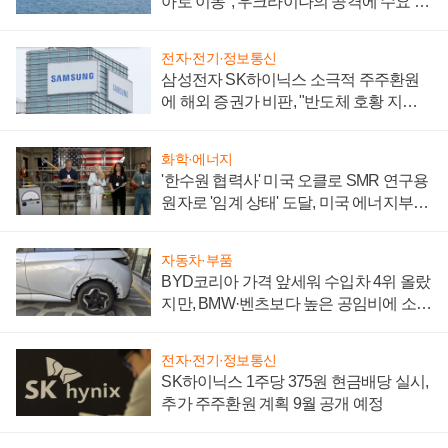
아로 이동", 우크라이나의 공격에 수요 늘
어
전자·전기·정보통신
삼성전자 SK하이닉스 소극적 주주환원
에 해외 증권가 비판, "반도체 호황 지속
성 의문"
화학·에너지
'한수원 협력사' 미국 오클로 SMR 연구용
원자로 '임계 상태' 도달, 미국 에너지부
"중요한 이정표"
자동차·부품
BYD코리아 가격 앞세워 수입차 4위 올랐
지만, BMW·벤츠보다 높은 공임비에 소비
자 불만 폭발
전자·전기·정보통신
SK하이닉스 1주당 375원 현금배당 실시,
추가 주주환원 계획 9월 공개 예정