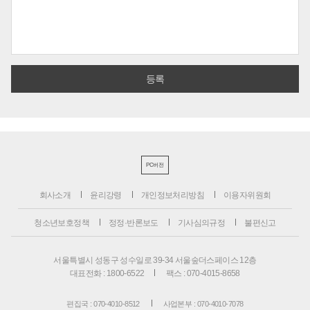
PC버전
회사소개
윤리강령
개인정보처리방침
이용자위원회
청소년보호정책
정정·반론보도
기사심의규정
불편신고
서울특별시 성동구 성수일로 39-34 서울숲더스페이스 12층
대표전화 : 1800-6522
팩스 : 070-4015-8658
편집국 : 070-4010-8512
사업본부 : 070-4010-7078