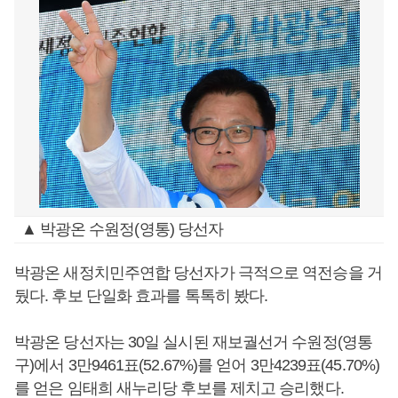
▲ 박광온 수원정(영통) 당선자
박광온 새정치민주연합 당선자가 극적으로 역전승을 거
뒀다. 후보 단일화 효과를 톡톡히 봤다.
박광온 당선자는 30일 실시된 재보궐선거 수원정(영통
구)에서 3만9461표(52.67%)를 얻어 3만4239표(45.70%)
를 얻은 임태희 새누리당 후보를 제치고 승리했다.