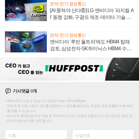
전자·전기·정보통신
[AI 뭉쳐야 산다⑧] LG·엔비디아 '피지컬 A
I' 동맹 강화, 구광모 제조·데이터·기술 결
집해 종합 로보틱스 기업으로
전자·전기·정보통신
엔비디아 '루빈 울트라'에도 HBM4 탑재
검토, 삼성전자·SK하이닉스 HBM4 수율
에 주도권 갈린다
기사댓글
0
개
200자까지 쓰실 수 있습니다. (현재 0 byte / 최대 400byte)
저작권 등 다른 사람의 권리를 침해하거나 명예를 훼손하는 댓글은 관련 법률에 의해 제재
를 받을 수 있습니다.
타인에게 불쾌감을 주는 욕설 등 비하하는 단어가 내용에 포함되거나 인신공격성 글은 관
리자의 판단에 의해 삭제 합니다.