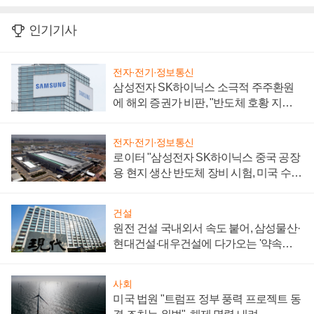
인기기사
전자·전기·정보통신
삼성전자 SK하이닉스 소극적 주주환원
에 해외 증권가 비판, "반도체 호황 지속
성 의문"
전자·전기·정보통신
로이터 "삼성전자 SK하이닉스 중국 공장
용 현지 생산 반도체 장비 시험, 미국 수출
통제 대비"
건설
원전 건설 국내외서 속도 붙어, 삼성물산·
현대건설·대우건설에 다가오는 '약속의
시간'
사회
미국 법원 "트럼프 정부 풍력 프로젝트 동