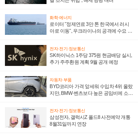
결 조치는 위법", 해제 명령 내려
화학·에너지
로이터 "정제연료 3만 톤 한국에서 러시
아로 이동", 우크라이나의 공격에 수요 늘
어
전자·전기·정보통신
SK하이닉스 1주당 375원 현금배당 실시,
추가 주주환원 계획 9월 공개 예정
자동차·부품
BYD코리아 가격 앞세워 수입차 4위 올랐
지만, BMW·벤츠보다 높은 공임비에 소비
자 불만 폭발
전자·전기·정보통신
삼성전자, 갤럭시Z 폴드8 사전예약 개통
8월31일까지 연장