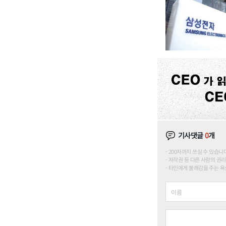
기사댓글
0
개
200자까지 쓰실 수 있습니다. (
저작권 등 다른 사람의 권리
타인에게 불쾌감을 주는 욕설