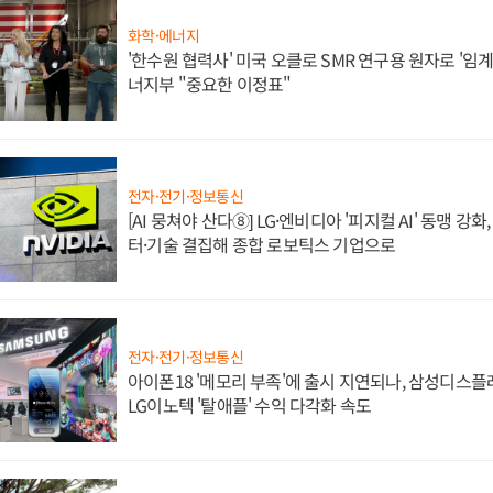
화학·에너지
'한수원 협력사' 미국 오클로 SMR 연구용 원자로 '임계 
너지부 "중요한 이정표"
전자·전기·정보통신
[AI 뭉쳐야 산다⑧] LG·엔비디아 '피지컬 AI' 동맹 강
터·기술 결집해 종합 로보틱스 기업으로
전자·전기·정보통신
아이폰18 '메모리 부족'에 출시 지연되나, 삼성디스
LG이노텍 '탈애플' 수익 다각화 속도